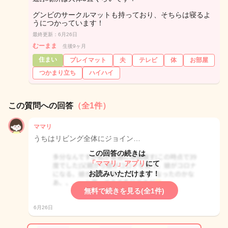
グンビのサークルマットも持っており、そちらは寝るよ
うにつかっています！
最終更新：6月26日
むーまま
生後9ヶ月
住まい
プレイマット
夫
テレビ
体
お部屋
つかまり立ち
ハイハイ
この質問への回答
（全1件）
ママリ
うちはリビング全体にジョイン…
この回答の続きは
「ママリ」アプリ
にて
お読みいただけます！
無料で続きを見る(全1件)
6月26日