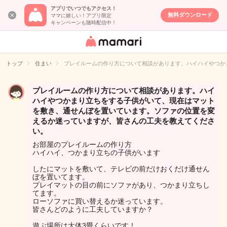
アプリでいつでもアクセス！
無料ダウンロード
ママに嬉しい！アプリ限定
キャンペーンも随時配信中！
女性専用匿名QA
アプリ・情報サ
トップ
住まい
プレイルームの作り方について相談があります。ハイハイやつか
イト
プレイルームの作り方について相談があります。ハイ
ハイやつかまり立ちをする子供がいて、現在はマット
を敷き、通せんぼを置いています。ソファの位置を変
えるか迷っていますが、皆さんの工夫を教えてくださ
い。
お部屋のプレイルームの作り方
ハイハイ、つかまり立ちの子供がいます
したにマットを敷いて、テレビの前だけおくだけ通せん
ぼを置いてます。
プレイマットの目の前にソファがあり、つかまり立ちし
てます。
ローソファに買い替えるか迷っています。
皆さんどのように工夫していますか？
遊ぶ場所は大体3畳くらいです！