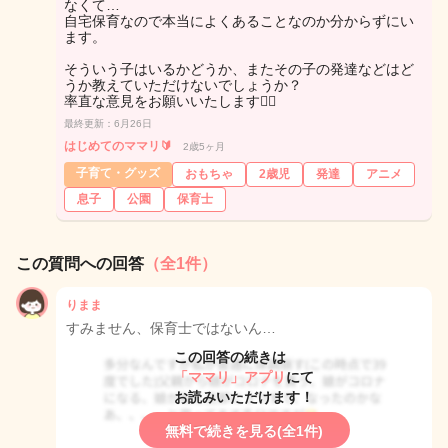
なくて…
自宅保育なので本当によくあることなのか分からずにい
ます。
そういう子はいるかどうか、またその子の発達などはど
うか教えていただけないでしょうか？
率直な意見をお願いいたします🙇‍♀️
最終更新：6月26日
はじめてのママリ🔰
2歳5ヶ月
子育て・グッズ
おもちゃ
2歳児
発達
アニメ
息子
公園
保育士
この質問への回答
（全1件）
りまま
すみません、保育士ではないん…
この回答の続きは
「ママリ」アプリ
にて
お読みいただけます！
無料で続きを見る(全1件)