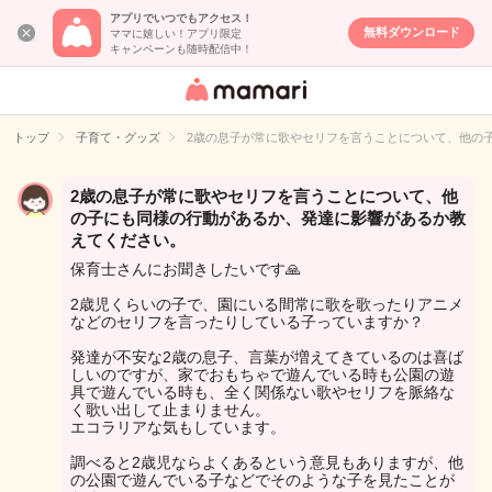
アプリでいつでもアクセス！
無料ダウンロード
ママに嬉しい！アプリ限定
キャンペーンも随時配信中！
女性専用匿名QA
アプリ・情報サ
トップ
子育て・グッズ
2歳の息子が常に歌やセリフを言うことについて、他の
イト
2歳の息子が常に歌やセリフを言うことについて、他
の子にも同様の行動があるか、発達に影響があるか教
えてください。
保育士さんにお聞きしたいです🙏
2歳児くらいの子で、園にいる間常に歌を歌ったりアニメ
などのセリフを言ったりしている子っていますか？
発達が不安な2歳の息子、言葉が増えてきているのは喜ば
しいのですが、家でおもちゃで遊んでいる時も公園の遊
具で遊んでいる時も、全く関係ない歌やセリフを脈絡な
く歌い出して止まりません。
エコラリアな気もしています。
調べると2歳児ならよくあるという意見もありますが、他
の公園で遊んでいる子などでそのような子を見たことが