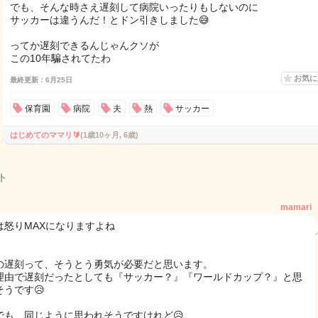
でも、そんな時さえ遅刻して病院いったりもしないのに
サッカーは違うんだ！とドン引きしました😅
ってか遅刻できるんじゃんクソが
この10年騙されてたわ
お気
最終更新：6月25日
保育園
病院
夫
熱
サッカー
はじめてのママリ🔰
(1歳10ヶ月, 6歳)
ト
mamari
は怒りMAXになりますよね
の遅刻って、そうとう勇気が必要だと思います。
理由で遅刻だったとしても『サッカー？』『ワールドカップ？』と思
そうです😥
でも、同じように思われそうですけれど😥