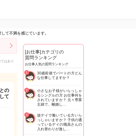
対して不満を感じています。
[お仕事]カテゴリの
質問ランキング
のではあり
お仕事人気の質問ランキング
1
30歳前後でパートの方どん
な仕事してますか？
との
2
小さなお子様がいらっしゃ
るシングルの方 お仕事何を
して
されていますか？ 元々専業
主婦で、離婚し…
3
放デイで働いている方いら
っしゃいますか？ 子供の通
っているデイの職員さんの
入れ替わりが激し…