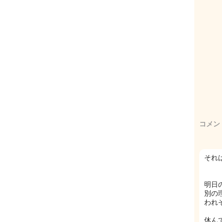
コメン
それ
明日
別の
われ
休ん