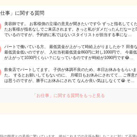
お仕事」に関する質問
美容師です。 お客様側の立場の意見が聞きたいです💦 ずっと指名してく
たお客様が指名なしでご来店されます。きっと私がダメだったんだなーと
でいるのですが、予約的に私ではないスタイリストが担当する事にな…
パートで働いている方、 最低賃金が上がって時給上がりましたか？ 田舎
最低賃金低いのですが、 入社当初最低賃金860円に対し1000円で、 今最
が上がって1030円くらい？になっているのですが時給が1090円です😂…
飲食店でパートしてます。 子供が体調不良のため、本日お休みをもらいま
た。 するとお願いしてもないのに、 月曜日もお休みにされてて... ご厚意
は思うのですが、勝手にお休みにされて なんか良い気はしなくて😭 そ…
「お仕事」に関する質問をもっと見る
段の態度との矛盾に驚いています。彼がこれまでの主張を翻したことに対して不満