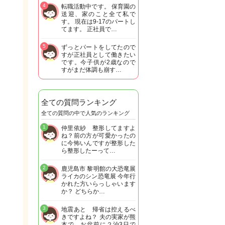
4
転職活動中です。 保育園の
送迎、家のこと全て私で
す。 現在は9-17のパートし
てます。 正社員で…
5
ずっとパートをしてたので
すが正社員として働きたい
です。今子供が2歳なので
すがまだ体調も崩す…
全ての質問ランキング
全ての質問の中で人気のランキング
1
仲里依紗 整形してますよ
ね？前の方が可愛かったの
に今怖いんですが整形した
ら整形したーって…
2
鹿児島市 黎明館の大恐竜展
ライカのシン恐竜展 今年行
かれた方いらっしゃいます
か？ どちらか…
3
地震あと 帰省は控えるべ
きですよね？ 夫の実家が熊
本で お盆前に２泊3日で