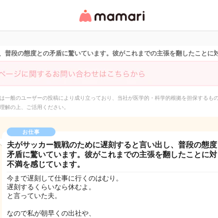
女性専用匿名QAアプ
リ・情報サイト
、普段の態度との矛盾に驚いています。彼がこれまでの主張を翻したことに
は一般のユーザーの投稿により成り立っており、当社が医学的・科学的根拠を担保するも
理解の上、ご活用ください。
お仕事
夫がサッカー観戦のために遅刻すると言い出し、普段の態度
矛盾に驚いています。彼がこれまでの主張を翻したことに対
不満を感じています。
今まで遅刻して仕事に行くのはむり。
遅刻するくらいなら休むよ。
と言っていた夫。
なので私が朝早くの出社や、