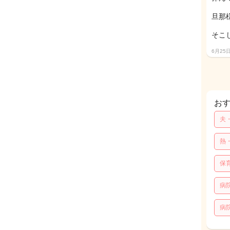
旦那
そこ
6月25
お
夫
熱
保
病
病