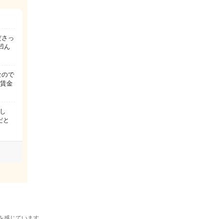
ださっ
凹ん
なので
低賃金
し
だと
を感じています。