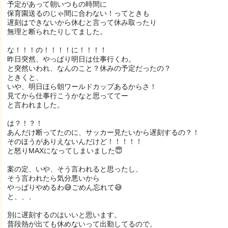
予定があって朝いつもの時間に
保育園送るのじゃ間に合わない！ってときも
遅刻はできないから休むと言って休み取ったり
無理と断られたりしてました。
な！！！の！！！！に！！！！
昨日突然、やっぱり明日は仕事行くわ。
と突然いわれ、なんのこと？休みの予定だったの？
ときくと、
いや、明日ほら朝ワールドカップあるからさ！
見てから仕事行こうかなと思っててー
と言われました。
は？！？！
あんだけ断ってたのに、サッカー見たいから遅刻するの？！
そのほうがありえないんだけど！！！！！
と怒りMAXになってしまいました😇
案の定、いや、そう言われると思ったし、
そう言われたら気分悪いから
やっぱりやめるわ😅ごめん忘れて😅
と、、、
別に遅刻するのはいいと思います。
普段熱が出ても休めないって出勤してるので。