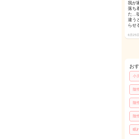
我が
落ち
た…
違う
らせ
6月25
お
小
陰
陰
陰
眠