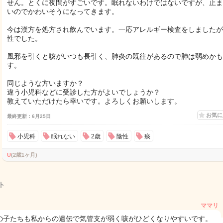
せん。とくに夜間がすごいです。眠れないわけではないですが、止ま
いのでかわいそうになってきます。
今は漢方を処方され飲んでいます。一応アレルギー検査をしましたが
性でした。
風邪を引くと咳がいつも長引く、肺炎の既往があるので肺は弱めかも
す。
同じような方いますか？
違う小児科などに受診した方がよいでしょうか？
教えていただけたら幸いです。よろしくお願いします。
お気
最終更新：6月25日
小児科
眠れない
2歳
陰性
痰
U
(2歳1ヶ月)
ト
ママリ
の子たちも私からの遺伝で気管支が弱く咳がひどくなりやすいです。