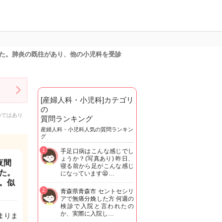
た。肺炎の既往があり、他の小児科を受診
[産婦人科・小児科]カテゴリ
の
のではあり
質問ランキング
産婦人科・小児科人気の質問ランキン
グ
1
手足口病はこんな感じでし
ょうか？(写真あり) 昨日、
夜間
寝る前から足がこんな感じ
た。
になっています😫…
。似
2
青森県青森市 セントセシリ
アで無痛分娩した方 何週の
検診で入院と言われたの
か、実際に入院し…
まりま