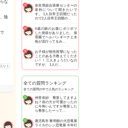
らな
3
奈良県総合医療センターの
産科について聞きたいで
す。 1人目帝王切開だった
、陰
ので2人目帝王切開の…
4
4歳の娘のお腹にボツボツ
で
した発疹がありました。 保
育園でヘルパンギーナと水
疱が流行ってるみ…
5
お子様が熱性痙攣になった
ことのある方教えてくださ
い！！ 三人きょうだいなの
ですが、 1人だ…
に入り
1
全ての質問ランキング
全ての質問の中で人気のランキング
1
仲里依紗 整形してますよ
ね？前の方が可愛かったの
に今怖いんですが整形した
ら整形したーって…
2
鹿児島市 黎明館の大恐竜展
ライカのシン恐竜展 今年行