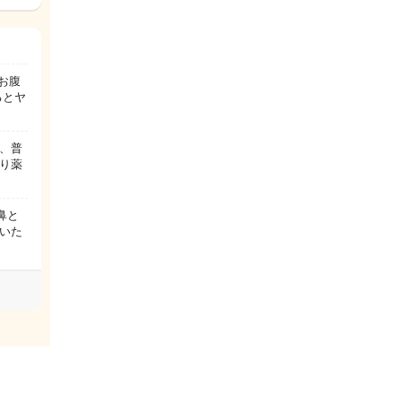
お腹
るとヤ
、普
り薬
鼻と
いた