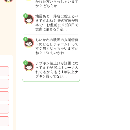
かれた方いらっしゃいます
か？ どちらか…
3
地震あと 帰省は控えるべ
きですよね？ 夫の実家が熊
本で お盆前に２泊3日で
実家に泊まる予定…
4
ちいかわの映画の入場特典
（めじるしチャーム）って
すぐ無くなっちゃいますか
ね？！💦 ちいかわ…
5
ナプキン値上げが話題にな
ってますが 私はミレーナ入
れてるからもう1年以上ナ
プキン買ってない…