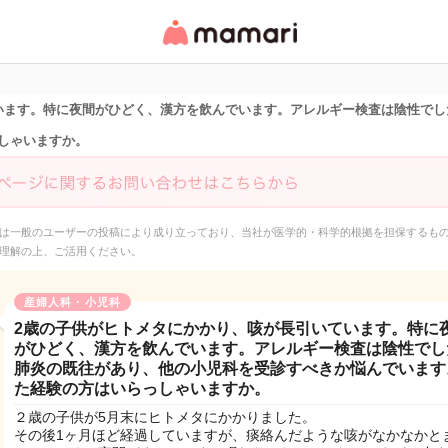
女性専用匿名QAアプ
リ・情報サイト
います。特に夜間がひどく、漢方を飲んでいます。アレルギー検査は陰性でし
しゃいますか。
は一般のユーザーの投稿により成り立っており、当社が医学的・科学的根拠を担保するも
理解の上、ご活用ください。
産婦人科・小児科
2歳の子供がヒトメタにかかり、咳が長引いています。特に
がひどく、漢方を飲んでいます。アレルギー検査は陰性でし
肺炎の既往があり、他の小児科を受診すべきか悩んでいます
た経験の方はいらっしゃいますか。
２歳の子供が5月末にヒトメタにかかりました。
その後1ヶ月ほど経過していますが、痰絡んだような咳がなかなかと