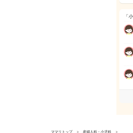
「
ママリトップ
産婦人科・小児科