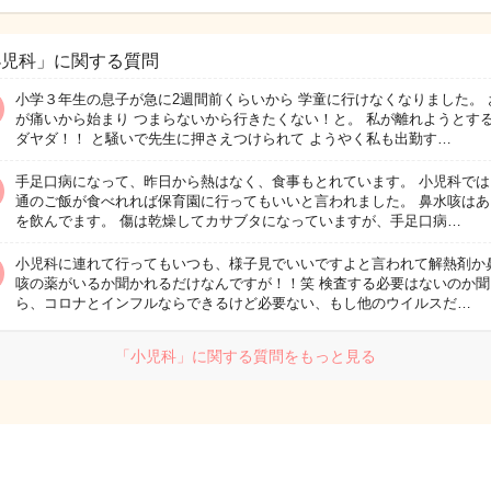
小児科」に関する質問
小学３年生の息子が急に2週間前くらいから 学童に行けなくなりました。 
が痛いから始まり つまらないから行きたくない！と。 私が離れようとす
ダヤダ！！ と騒いで先生に押さえつけられて ようやく私も出勤す…
手足口病になって、昨日から熱はなく、食事もとれています。 小児科では
通のご飯が食べれれば保育園に行ってもいいと言われました。 鼻水咳はあ
を飲んでます。 傷は乾燥してカサブタになっていますが、手足口病…
小児科に連れて行ってもいつも、様子見でいいですよと言われて解熱剤か
咳の薬がいるか聞かれるだけなんですが！！笑 検査する必要はないのか聞
ら、コロナとインフルならできるけど必要ない、もし他のウイルスだ…
「小児科」に関する質問をもっと見る