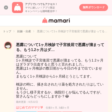
アプリでいつでもアクセス！
無料ダウンロード
ママに嬉しい！アプリ限定
キャンペーンも随時配信中！
女性専用匿名QA
アプリ・情報サ
トップ
妊娠・出産
悪露について1ヶ月検診で子宮後屈で悪露が溜まってる…
イト
悪露について1ヶ月検診で子宮後屈で悪露が溜まって
る、もう1.2ヶ月はダ…
悪露について
1ヶ月検診で子宮後屈で悪露が溜まってる、もう1.2ヶ月
はダラダラ出血すると思うと言われました。
悪露は1ヶ月検診の数日前から今日の今まで出ていませ
ん。
まもなく1ヶ月検診から1ヶ月経とうとしてます。
検診の時に、掻き出されたり薬を処方されたりはしてい
ません。
もう少し様子見するか、病院行くか悩んでるんですが、
皆さんならどっちにしますか？😂
最終更新：6月22日
はじめてのママリ🔰
生後3ヶ月, 3歳3ヶ月