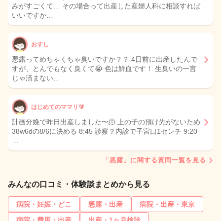
みがすごくて… その場合って出産した産婦人科に相談すれば
いいですか…
おすし
悪露ってめちゃくちゃ臭いですか？？ 4日前に出産したんで
すが、とんでもなく臭くて😭 色は鮮血です！ 生臭いの一言
じゃ済まない…
はじめてのママリ🔰
計画分娩で昨日出産しました〜🫠 上の子の預け先がないため
38w6dの8/6に決める 8:45 診察？内診で子宮口1センチ 9:20
…
「悪露」に関する質問一覧を見る
みんなの口コミ・体験談まとめから見る
病院・妊娠・どこ
悪露・出産
病院・出産・東京
病院・費用・出産
出産・1ヶ月検診