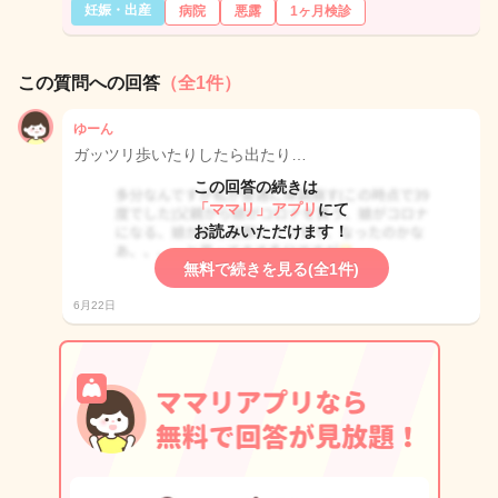
妊娠・出産
病院
悪露
1ヶ月検診
この質問への回答
（全1件）
ゆーん
ガッツリ歩いたりしたら出たり…
この回答の続きは
「ママリ」アプリ
にて
お読みいただけます！
無料で続きを見る(全1件)
6月22日