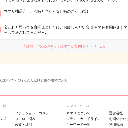
うですね〜と流せるかもしれないですが、ガルガル期なのか、いや、…
ママリ抽選会当たる時と当たらない時の差が…(笑)
良かれと思って保育園休ませたけどお腹しんどい🥲 臨月で保育園休ませ
何して過ごしてるんだろ…
「雑談・つぶやき」に関する質問をもっと見る
稚園のプレに行ったんだけど園の建物の入り…
一覧
ママリについて
ファッション・コスメ
ママリについて
運営会社
ッズ
ココロ・悩み
ブランドガイドライン
お問い合わ
家族・旦那
キーワード一覧
利用規約