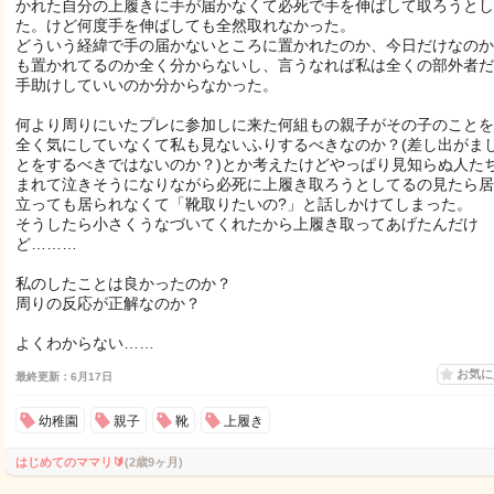
かれた自分の上履きに手が届かなくて必死で手を伸ばして取ろうとし
た。けど何度手を伸ばしても全然取れなかった。
どういう経緯で手の届かないところに置かれたのか、今日だけなのか
も置かれてるのか全く分からないし、言うなれば私は全くの部外者だ
手助けしていいのか分からなかった。
何より周りにいたプレに参加しに来た何組もの親子がその子のことを
全く気にしていなくて私も見ないふりするべきなのか？(差し出がま
とをするべきではないのか？)とか考えたけどやっぱり見知らぬ人た
まれて泣きそうになりながら必死に上履き取ろうとしてるの見たら居
立っても居られなくて「靴取りたいの?」と話しかけてしまった。
そうしたら小さくうなづいてくれたから上履き取ってあげたんだけ
ど………
私のしたことは良かったのか？
周りの反応が正解なのか？
よくわからない……
お気
最終更新：6月17日
幼稚園
親子
靴
上履き
はじめてのママリ🔰
(2歳9ヶ月)