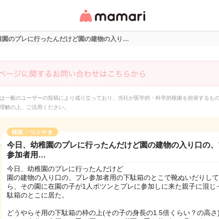
女性専用匿名QAアプ
リ・情報サイト
稚園のプレに行ったんだけど園の建物の入り…
は一般のユーザーの投稿により成り立っており、当社が医学的・科学的根拠を担保するも
理解の上、ご活用ください。
雑談・つぶやき
今日、幼稚園のプレに行ったんだけど園の建物の入り口の、
参加者用…
今日、幼稚園のプレに行ったんだけど
園の建物の入り口の、プレ参加者用の下駄箱のとこで靴ぬいだりして
ら、その園に在園の子が1人ポツンとプレに参加しに来た親子に混じ
駄箱のとこに居た。
どうやらそ用の下駄箱の枠の上(その子の身長の1.5倍くらい？の高さ