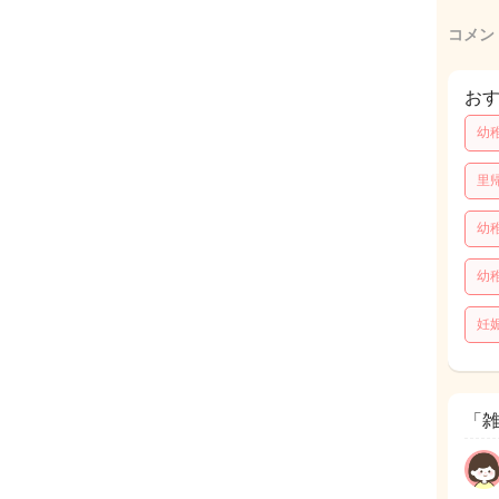
コメン
お
幼
里
幼
幼
妊
「