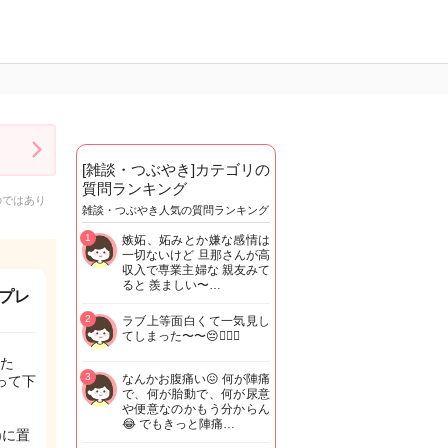
[雑談・つぶやき]カテゴリの
質問ランキング
のではあり
雑談・つぶやき人気の質問ランキング
1
嫉妬、妬みとか嫌な感情は
一切ないけど 旦那さんが高
収入で専業主婦な 親友みて
ると 羨ましい〜…
プレ
2
ラブ上等面白くて一気見し
てしまった〜〜😔🫩🫶🏼
た
3
なんかお腹痛い😖 何が陣痛
って下
で、何が胎動で、何が尿意
や便意なのかもう分からん
😂 でもきっと陣痛…
)に置