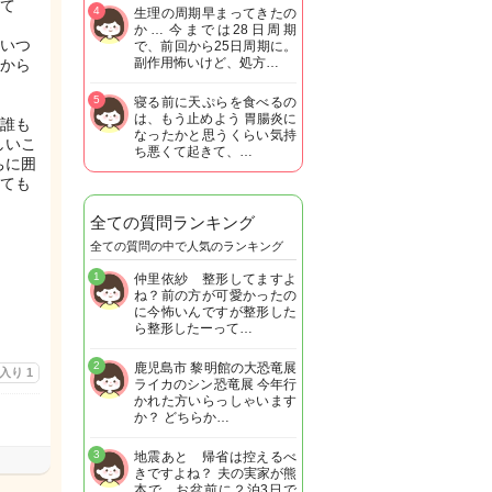
て
4
生理の周期早まってきたの
か… 今までは28日周期
いつ
で、前回から25日周期に。
副作用怖いけど、処方…
から
5
寝る前に天ぷらを食べるの
は、もう止めよう 胃腸炎に
誰も
なったかと思うくらい気持
しいこ
ち悪くて起きて、…
ちに囲
ても
全ての質問ランキング
全ての質問の中で人気のランキング
1
仲里依紗 整形してますよ
ね？前の方が可愛かったの
に今怖いんですが整形した
ら整形したーって…
2
鹿児島市 黎明館の大恐竜展
に入り
1
ライカのシン恐竜展 今年行
かれた方いらっしゃいます
か？ どちらか…
3
地震あと 帰省は控えるべ
きですよね？ 夫の実家が熊
本で お盆前に２泊3日で