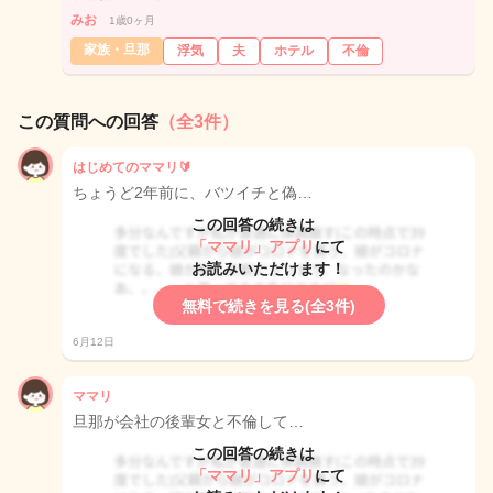
みお
1歳0ヶ月
家族・旦那
浮気
夫
ホテル
不倫
この質問への回答
（全3件）
はじめてのママリ🔰
ちょうど2年前に、バツイチと偽…
この回答の続きは
「ママリ」アプリ
にて
お読みいただけます！
無料で続きを見る(全3件)
6月12日
ママリ
旦那が会社の後輩女と不倫して…
この回答の続きは
「ママリ」アプリ
にて