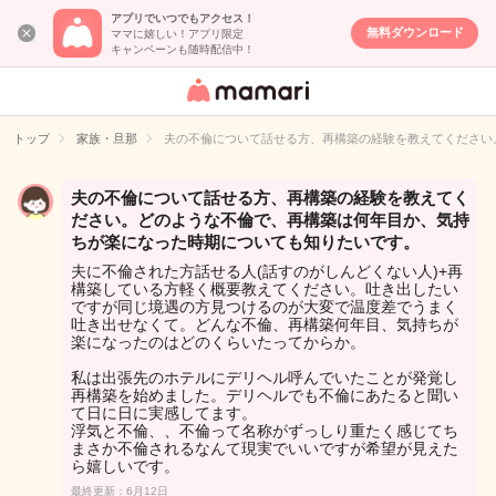
アプリでいつでもアクセス！
無料ダウンロード
ママに嬉しい！アプリ限定
キャンペーンも随時配信中！
女性専用匿名QA
アプリ・情報サ
トップ
家族・旦那
夫の不倫について話せる方、再構築の経験を教えてください
イト
夫の不倫について話せる方、再構築の経験を教えてく
ださい。どのような不倫で、再構築は何年目か、気持
ちが楽になった時期についても知りたいです。
夫に不倫された方話せる人(話すのがしんどくない人)+再
構築している方軽く概要教えてください。吐き出したい
ですが同じ境遇の方見つけるのが大変で温度差でうまく
吐き出せなくて。どんな不倫、再構築何年目、気持ちが
楽になったのはどのくらいたってからか。
私は出張先のホテルにデリヘル呼んでいたことが発覚し
再構築を始めました。デリヘルでも不倫にあたると聞い
て日に日に実感してます。
浮気と不倫、、不倫って名称がずっしり重たく感じてち
まさか不倫されるなんて現実でいいですが希望が見えた
ら嬉しいです。
最終更新：6月12日