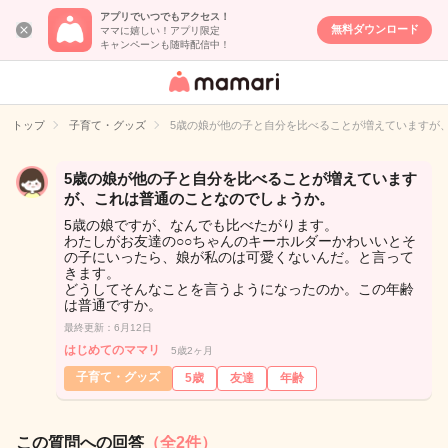
アプリでいつでもアクセス！
無料ダウンロード
ママに嬉しい！アプリ限定
キャンペーンも随時配信中！
女性専用匿名QA
アプリ・情報サ
トップ
子育て・グッズ
5歳の娘が他の子と自分を比べることが増えていますが
イト
5歳の娘が他の子と自分を比べることが増えています
が、これは普通のことなのでしょうか。
5歳の娘ですが、なんでも比べたがります。
わたしがお友達の○○ちゃんのキーホルダーかわいいとそ
の子にいったら、娘が私のは可愛くないんだ。と言って
きます。
どうしてそんなことを言うようになったのか。この年齢
は普通ですか。
最終更新：6月12日
はじめてのママリ
5歳2ヶ月
子育て・グッズ
5歳
友達
年齢
この質問への回答
（全2件）