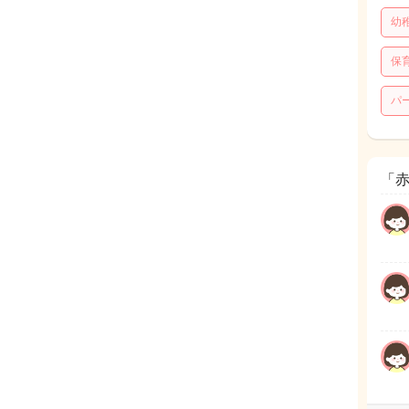
幼
保
パ
「