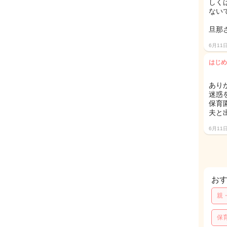
しく
ない
旦那
6月11
はじめ
あり
迷惑
保育
夫と
6月11
お
親
保