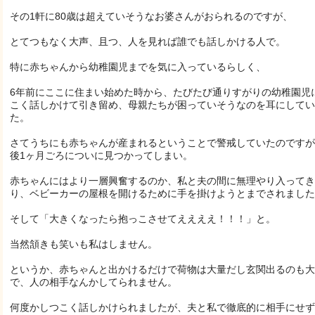
その1軒に80歳は超えていそうなお婆さんがおられるのですが、
とてつもなく大声、且つ、人を見れば誰でも話しかける人で。
特に赤ちゃんから幼稚園児までを気に入っているらしく、
6年前にここに住まい始めた時から、たびたび通りすがりの幼稚園児
こく話しかけて引き留め、母親たちが困っていそうなのを耳にしてい
た。
さてうちにも赤ちゃんが産まれるということで警戒していたのですが
後1ヶ月ごろについに見つかってしまい。
赤ちゃんにはより一層興奮するのか、私と夫の間に無理やり入ってき
り、ベビーカーの屋根を開けるために手を掛けようとまでされました
そして「大きくなったら抱っこさせてええええ！！！」と。
当然頷きも笑いも私はしません。
というか、赤ちゃんと出かけるだけで荷物は大量だし玄関出るのも大
で、人の相手なんかしてられません。
何度かしつこく話しかけられましたが、夫と私で徹底的に相手にせず