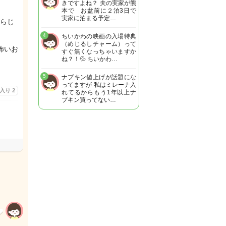
きですよね？ 夫の実家が熊
本で お盆前に２泊3日で
実家に泊まる予定…
らじ
4
ちいかわの映画の入場特典
（めじるしチャーム）って
怖いお
すぐ無くなっちゃいますか
ね？！💦 ちいかわ…
5
ナプキン値上げが話題にな
ってますが 私はミレーナ入
に入り
2
れてるからもう1年以上ナ
プキン買ってない…