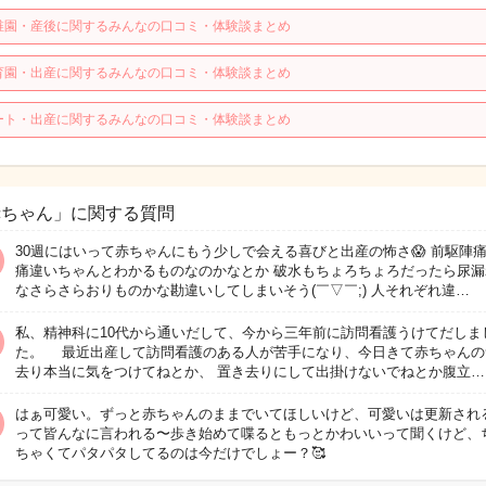
稚園・産後に関するみんなの口コミ・体験談まとめ
育園・出産に関するみんなの口コミ・体験談まとめ
ート・出産に関するみんなの口コミ・体験談まとめ
赤ちゃん」に関する質問
30週にはいって赤ちゃんにもう少しで会える喜びと出産の怖さ😱 前駆陣
痛違いちゃんとわかるものなのかなとか 破水もちょろちょろだったら尿漏
なさらさらおりものかな勘違いしてしまいそう(￣▽￣;) 人それぞれ違…
私、精神科に10代から通いだして、今から三年前に訪問看護うけてだしま
た。 最近出産して訪問看護のある人が苦手になり、今日きて赤ちゃんの
去り本当に気をつけてねとか、 置き去りにして出掛けないでねとか腹立…
はぁ可愛い。ずっと赤ちゃんのままでいてほしいけど、可愛いは更新され
って皆んなに言われる〜歩き始めて喋るともっとかわいいって聞くけど、
ちゃくてパタパタしてるのは今だけでしょー？🥰