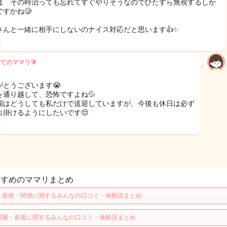
は その時治っても忘れてすぐやりそうなのでひたすら無視するしか
ですかね🥲
さんと一緒に相手にしないのナイス対応だと思います👍✨️
日
てのママリ🔰
がとうございます😭
を通り越して、恐怖ですよね💦
園はどうしても私だけで送迎していますが、今後も休日は必ず
出掛けるようにしたいです😔
日
すすめのママリまとめ
・産後・関係に関するみんなの口コミ・体験談まとめ
育園・産後に関するみんなの口コミ・体験談まとめ