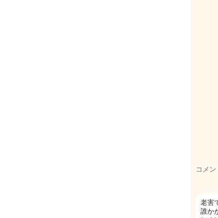
コメン
老害で
誰か