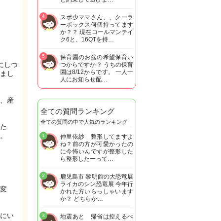
4
スポ少ママさん、、クーラ
ーボックス何個持ってます
か？？ 現在コールマンテイ
ク6と、16QTを持…
5
保育園のお盆の希望保育い
にしつ
つからですか？ うちの保育
園は8/12からです。 一人一
まし
人にお知らせ配…
、産
全ての質問ランキング
全ての質問の中で人気のランキング
た
。
1
仲里依紗 整形してますよ
ね？前の方が可愛かったの
に今怖いんですが整形した
ら整形したーって…
2
鹿児島市 黎明館の大恐竜展
ライカのシン恐竜展 今年行
変
かれた方いらっしゃいます
か？ どちらか…
にい
3
地震あと 帰省は控えるべ