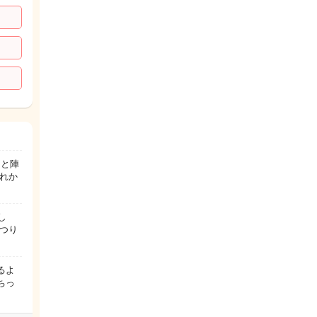
痛と陣
れか
し
つり
るよ
ちっ