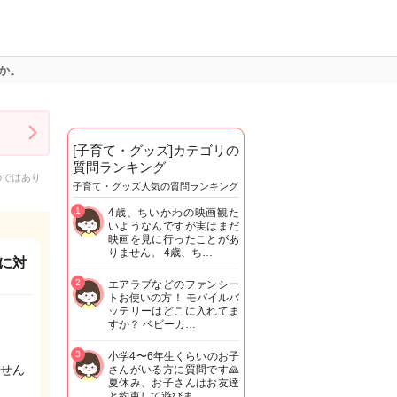
か。
[子育て・グッズ]カテゴリの
質問ランキング
のではあり
子育て・グッズ人気の質問ランキング
1
4歳、ちいかわの映画観た
いようなんですが実はまだ
映画を見に行ったことがあ
りません。 4歳、ち…
に対
2
エアラブなどのファンシー
トお使いの方！ モバイルバ
ッテリーはどこに入れてま
すか？ ベビーカ…
3
小学4〜6年生くらいのお子
せん
さんがいる方に質問です🙏
夏休み、お子さんはお友達
と約束して遊びま…