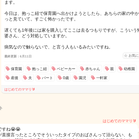
ます。
今日は、抱っこ紐で保育園へ出かけようとしたら、あちらの家の中か
っと見ていて。すごく怖かったです。
遅くても1年後には家を購入してここは去るつもりですが、こういう
婆さん、どう対処していますか。
病気なので触らないで、と言う人もいるみたいですね。
お気
最終更新：6月11日
保育園
抱っこ紐
ベビーカー
赤ちゃん
親
幼稚園
産後
夫
パート
0歳
園児
一軒家
はじめてのママリ🔰
ト
はじめてのママリ🔰
すね😭😭
が直接言ったところでそういったタイプのおばさんって治らない、も