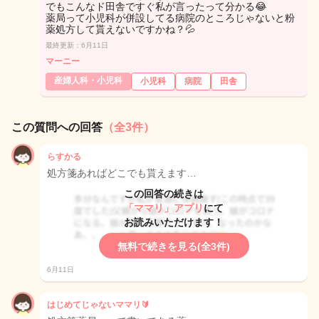
でもこんなド田舎ですぐ私が言ったって分かる😂
薬局って小児科が併設してる病院のところじゃないと粉
薬処方して貰えないですかね？💦
最終更新：6月11日
マーニー
産婦人科・小児科
小児科
病院
田舎
この質問への回答
（全3件）
らすかる
処方箋あればどこでも貰えます…
この回答の続きは
「ママリ」アプリ
にて
お読みいただけます！
無料で続きを見る(全3件)
6月11日
はじめてじゃないママリ🔰