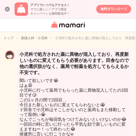
アプリでいつでもアクセス！
無料ダウンロード
ママに嬉しい！アプリ限定
キャンペーンも随時配信中！
女性専用匿名QA
アプリ・情報サ
トップ
産婦人科・小児科
小児科で処方された薬に異物が混入しており、再度新
イト
小児科で処方された薬に異物が混入しており、再度新
しいものに変えてもらう必要があります。田舎なので
他の選択肢がなく、薬局で粉薬を処方してもらえるか
不安です。
聞いて欲しいです😭
はぁ😩
小児科に行って薬局でもらった薬に異物混入してたの2回
目です🥲︎
この1ヶ月の間で2回目…
今日また新しいものに変えてもらわないと😭
ド田舎で小児科はそこしかないのと薬局もまた移動して
って面倒い😭
なんでこっちが毎回気をつけてみないといけないのか😂
一回目の時に言いに行ったら平気な顔で新しいものに変
えますねー！って終わった😂
保健所に言いに行こうかなw