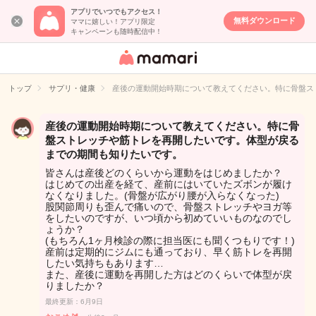
アプリでいつでもアクセス！
無料ダウンロード
ママに嬉しい！アプリ限定
キャンペーンも随時配信中！
女性専用匿名QA
アプリ・情報サ
トップ
サプリ・健康
産後の運動開始時期について教えてください。特に骨盤ス
イト
産後の運動開始時期について教えてください。特に骨
盤ストレッチや筋トレを再開したいです。体型が戻る
までの期間も知りたいです。
皆さんは産後どのくらいから運動をはじめましたか？
はじめての出産を経て、産前にはいていたズボンが履け
なくなりました。(骨盤が広がり腰が入らなくなった)
股関節周りも歪んで痛いので、骨盤ストレッチやヨガ等
をしたいのですが、いつ頃から初めていいものなのでし
ょうか？
(もちろん1ヶ月検診の際に担当医にも聞くつもりです！)
産前は定期的にジムにも通っており、早く筋トレを再開
したい気持ちもあります…
また、産後に運動を再開した方はどのくらいで体型が戻
りましたか？
最終更新：6月9日