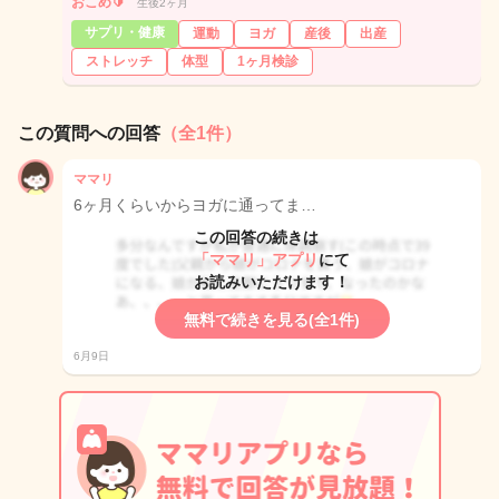
おこめ🔰
生後2ヶ月
サプリ・健康
運動
ヨガ
産後
出産
ストレッチ
体型
1ヶ月検診
この質問への回答
（全1件）
ママリ
6ヶ月くらいからヨガに通ってま…
この回答の続きは
「ママリ」アプリ
にて
お読みいただけます！
無料で続きを見る(全1件)
6月9日