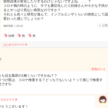
病気自体が変化したりするわけじゃないですよね、、、？
コロナ禍の時のように、今でも重症化したり妊婦さんや小さな子供が
るとやっぱり危ない病気なのですか？
それとも色々と研究が進んで、インフルエンザくらいの病気として認
変わった感じでしょうか？
お気
最終更新：6月4日
妊婦
熱
体
はじめてのママリ🔰
ト
空色のーと
うち治る風邪の1種くらいですかね？？
りつけ医は、コロナ検査する？どっちでもいいよ？って感じで検査す
です💦
てのママリ🔰
がとうございます！