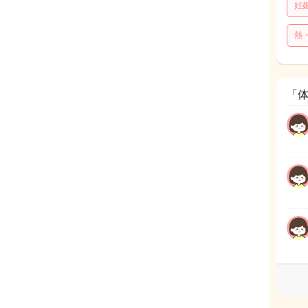
妊
熱
「