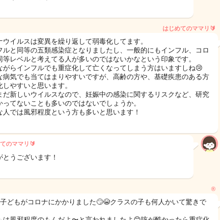
はじめてのママリ🔰
ナウイルスは変異を繰り返して弱毒化してます。
フルと同等の五類感染症となりましたし、一般的にもインフル、コロ
同等レベルと考えてる人が多いのではないかなという印象です。
ながらインフルでも重症化して亡くなってしまう方はいますしね😢
な病気でも当てはまりやすいですが、高齢の方や、基礎疾患のある方
化しやすいと思います。
まだ新しいウイルスなので、妊娠中の感染に関するリスクなど、研究
かってないことも多いのではないでしょうか。
な人では風邪程度という方も多いと思います！
てのママリ🔰
がとうございます！
®️
に子どもがコロナにかかりました🙄😭クラスの子も何人かいて驚きで
もは風邪程度のもんだよ〜と言われましたよ😊咳が酷かったら重症化