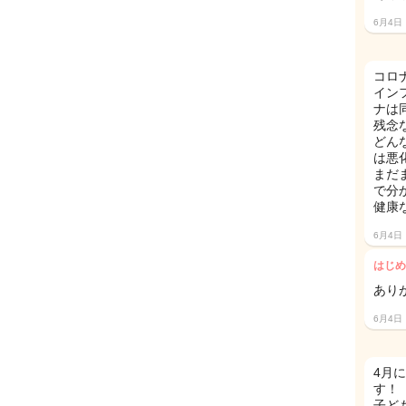
6月4日
コロ
イン
ナは
残念
どん
は悪
まだ
で分
健康
6月4日
はじめ
あり
6月4日
4月
す！
子ど