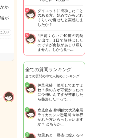
かか
4
ダイエットに成功したこと
のある方、始めてからどれ
識が
くらいで痩せたと実感しま
したか？
に入り
5
4日前くらいに40度の高熱
が出て、1日で解熱はした
のですが食欲があまり戻り
ません。しかも食べ…
全ての質問ランキング
全ての質問の中で人気のランキング
1
仲里依紗 整形してますよ
ね？前の方が可愛かったの
に今怖いんですが整形した
ら整形したーって…
2
鹿児島市 黎明館の大恐竜展
ライカのシン恐竜展 今年行
かれた方いらっしゃいます
か？ どちらか…
3
地震あと 帰省は控えるべ