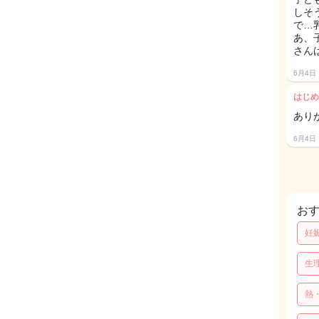
しそ
で…
あ、
さん
6月4日
はじめ
あり
6月4日
お
妊
生
熱