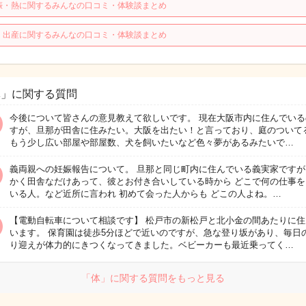
娠・熱に関するみんなの口コミ・体験談まとめ
・出産に関するみんなの口コミ・体験談まとめ
体」に関する質問
今後について皆さんの意見教えて欲しいです。 現在大阪市内に住んでいる
すが、旦那が田舎に住みたい。大阪を出たい！と言っており、庭のついて
もう少し広い部屋や部屋数、犬を飼いたいなど色々夢があるみたいで…
義両親への妊娠報告について。 旦那と同じ町内に住んでいる義実家ですが
かく田舎なだけあって、彼とお付き合いしている時から どこで何の仕事を
いる人。など近所に言われ 初めて会った人からも どこの人よね。…
【電動自転車について相談です】 松戸市の新松戸と北小金の間あたりに住
います。 保育園は徒歩5分ほどで近いのですが、急な登り坂があり、毎日
り迎えが体力的にきつくなってきました。ベビーカーも最近乗ってく…
「体」に関する質問をもっと見る