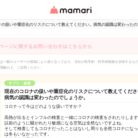
女性専用匿名QAアプ
リ・情報サイト
ナの扱いや重症化のリスクについて教えてください。病気の認識は変わったの
は一般のユーザーの投稿により成り立っており、当社が医学的・科学的根拠を担保するも
理解の上、ご活用ください。
サプリ・健康
現在のコロナの扱いや重症化のリスクについて教えてくださ
病気の認識は変わったのでしょうか。
コロナって今はどのような扱いですか？
高熱が出るとインフルの検査と一緒にコロナの検査をされたりします
以前のように騒がれたり敏感になる空気は全然ないですよね。
そして検査してもコロナだったことはないし周りも全然コロナになっ
は冬もいなかったです。