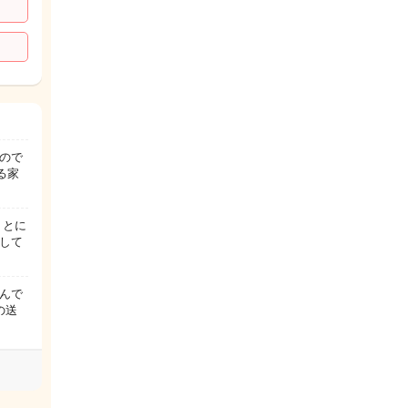
ので
る家
 とに
して
んで
の送