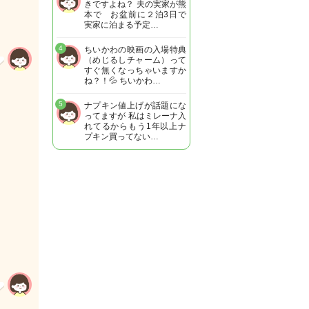
きですよね？ 夫の実家が熊
本で お盆前に２泊3日で
実家に泊まる予定…
4
ちいかわの映画の入場特典
（めじるしチャーム）って
すぐ無くなっちゃいますか
ね？！💦 ちいかわ…
5
ナプキン値上げが話題にな
ってますが 私はミレーナ入
れてるからもう1年以上ナ
プキン買ってない…