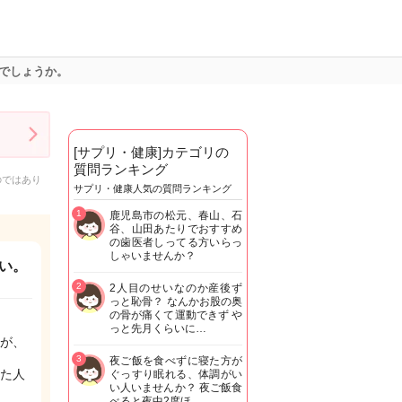
でしょうか。
[サプリ・健康]カテゴリの
質問ランキング
のではあり
サプリ・健康人気の質問ランキング
1
鹿児島市の松元、春山、石
谷、山田あたりでおすすめ
の歯医者しってる方いらっ
しゃいませんか？
い。
2
2人目のせいなのか産後ず
っと恥骨？ なんかお股の奥
の骨が痛くて運動できず や
っと先月くらいに…
が、
3
夜ご飯を食べずに寝た方が
た人
ぐっすり眠れる、体調がい
い人いませんか？ 夜ご飯食
べると夜中2度ほ…