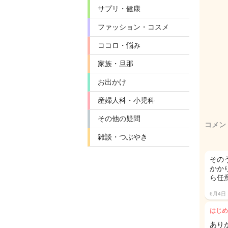
サプリ・健康
ファッション・コスメ
ココロ・悩み
家族・旦那
お出かけ
産婦人科・小児科
その他の疑問
コメン
雑談・つぶやき
その
かか
ら任意
6月4日
はじめ
あり