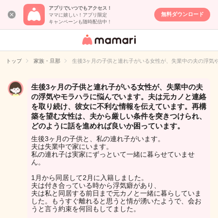
アプリでいつでもアクセス！
無料ダウンロード
ママに嬉しい！アプリ限定
キャンペーンも随時配信中！
女性専用匿名QA
アプリ・情報サ
トップ
家族・旦那
生後3ヶ月の子供と連れ子がいる女性が、失業中の夫の浮気
イト
生後3ヶ月の子供と連れ子がいる女性が、失業中の夫
の浮気やモラハラに悩んでいます。夫は元カノと連絡
を取り続け、彼女に不利な情報を伝えています。再構
築を望む女性は、夫から厳しい条件を突きつけられ、
どのように話を進めれば良いか困っています。
生後3ヶ月の子供と、私の連れ子がいます。
夫は失業中で家にいます。
私の連れ子は実家にずっといて一緒に暮らせていませ
ん。
1月から同居して2月に入籍しました。
夫は付き合っている時から浮気癖があり、
夫は私と同居する前日まで元カノと一緒に暮らしていま
した。もうすぐ離れると思うと情が湧いたようで、会お
うと言う約束を何回もしてました。