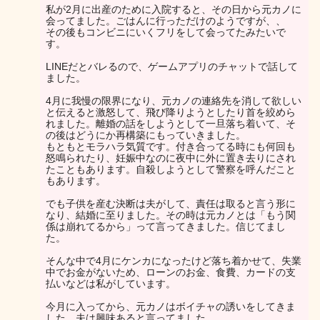
私が2月に出産のために入院すると、その日から元カノに
会ってました。ごはんに行っただけのようですが、、
その後もコンビニにいくフリをして会ってたみたいで
す。
LINEだとバレるので、ゲームアプリのチャットで話して
ました。
4月に我慢の限界になり、元カノの連絡先を消して欲しい
と伝えると激怒して、飛び降りようとしたり首を絞めら
れました。離婚の話をしようとして一旦落ち着いて、そ
の後はどうにか再構築にもっていきました。
もともとモラハラ気質です。付き合ってる時にも何回も
怒鳴られたり、妊娠中なのに夜中に外に置き去りにされ
たこともあります。自殺しようとして警察を呼んだこと
もあります。
でも子供を産む決断は夫がして、責任は取ると言う形に
なり、結婚に至りました。その時は元カノとは「もう関
係は崩れてるから」って言ってきました。信じてまし
た。
そんな中で4月にケンカになったけど落ち着かせて、失業
中でお金がないため、ローンのお金、食費、カードの支
払いなどは私がしています。
今月に入ってから、元カノはボイチャの誘いをしてきま
した。夫は興味あると言ってました、、