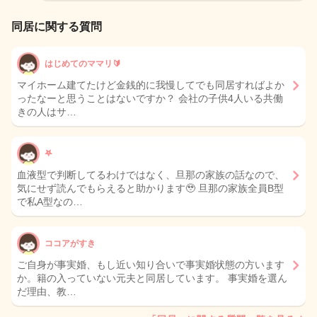
同居に関する質問
はじめてのママリ🔰
マイホーム建てたけど金銭的に我慢してでも同居すればよか
ったなーと思うことはないですか？ 会社の子供4人いる共働
きの人はサ…
𖤐
血液型で判断してるわけではなく、旦那の家族の話なので、
気にせず読んでもらえると助かります🥹 旦那の家族全員B型
で私A型なの…
ココアがすき
ご自身が事実婚、もし近い知り合いで事実婚状態の方います
か。籍の入っていない元夫と同居しています。 事実婚を選ん
だ理由、教…