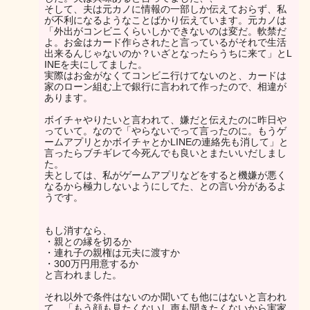
そして、夫は元カノに情報の一部しか伝えておらず、私
が不利になるようなことばかり伝えています。元カノは
「外出がコンビニくらいしかできないのは変だ。軟禁だ
よ。お金はカード作らされたと言っているがそれで生活
出来るんじゃないのか？いざとなったらうちに来て」とL
INEを夫にしてました。
実際はお金がなくてコンビニ行けてないのと、カードは
家のローン組む上で銀行に言われて作ったので、相違が
あります。
ボイチャやりたいと言われて、嫌だと伝えたのに昨日や
っていて。なので「やらないでって言ったのに。もうゲ
ームアプリとかボイチャとかLINEの連絡先も消して」と
言ったらブチギレて今死んでも良いとまたいいだしまし
た。
夫としては、私がゲームアプリなどをすると機嫌が悪く
なるから極力しないようにしてた、との言い分があるよ
うです。
もし消すなら、
・親との縁を切るか
・連れ子の親権は元夫に渡すか
・300万円用意するか
と言われました。
それ以外で条件はないのか聞いても他にはないと言われ
て、「もう顔も見たくないし声も聞きたくないから実家