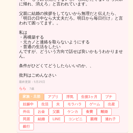
に帰れ、消えろ」と言われています。
父親に結婚の挨拶をしてないから無理だと伝えたら、
「明日の日中なら大丈夫だろ。明日から毎日行け」と言
われて困ってます。。
私は
・再構築する
・元カノと連絡を取らないようにする
・普通の生活をしたい
んですが、どういう方向で話せば良いかもうわかりませ
ん。
条件がひどくてどうしたらいいのか、、
批判はごめんなさい
最終更新：5月25日
らら
7歳
家族・旦那
アプリ
浮気
生後3ヶ月
ブチ
妊娠中
生活
夫
モラハラ
ゲーム
出産
外出
お金
父親
ケンカ
食費
離婚
同居
結婚
LINE
コンビニ
親権
連れ子
銀行