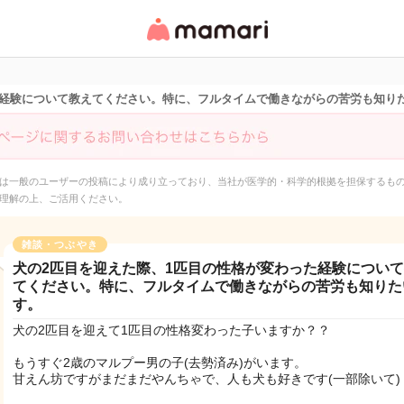
女性専用匿名QAアプ
リ・情報サイト
た経験について教えてください。特に、フルタイムで働きながらの苦労も知り
は一般のユーザーの投稿により成り立っており、当社が医学的・科学的根拠を担保するも
理解の上、ご活用ください。
雑談・つぶやき
犬の2匹目を迎えた際、1匹目の性格が変わった経験につい
てください。特に、フルタイムで働きながらの苦労も知りた
す。
犬の2匹目を迎えて1匹目の性格変わった子いますか？？
もうすぐ2歳のマルプー男の子(去勢済み)がいます。
甘えん坊ですがまだまだやんちゃで、人も犬も好きです(一部除いて)