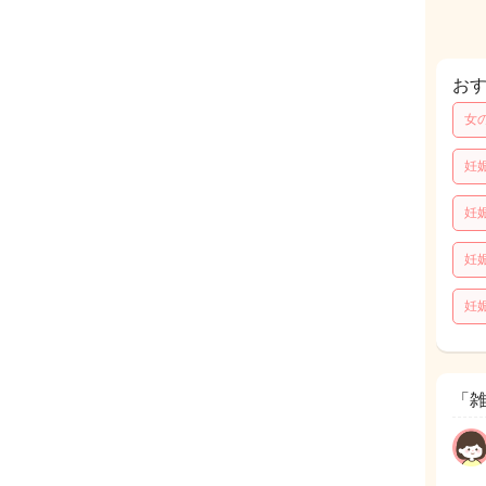
お
女
妊
妊
妊
妊
「