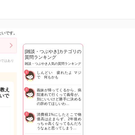
たいです。
[雑談・つぶやき]カテゴリの
質問ランキング
のではあり
雑談・つぶやき人気の質問ランキング
1
しんどい 疲れたよ マジ
で 何もかも
て教え
2
義妹が帰ってくるから、病
院連れて行くって義母が。
いで
別にいいけど勝手に決める
の辞めてほしいわ…
3
消費税1%にしたとこで物
価高は止まらず、2年後め
っちゃ高くなってるんだろ
うなぁと思ってしまう…