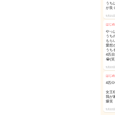
うち
が良
5月21
はじめ
やっ
うち
もら
愛想
うち
4匹
😭(笑
5月22
はじめ
4匹
女王
我が
爆笑
5月22