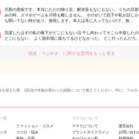
旦那の愚痴です。本当にただの独り言。解決策もなにもない。 うちの旦那
みの時、スマホゲームを片時も離しません。 そのせいで息子や私が話しか
も聞いてない時があり、無視します。本人は耳に入ってないので、無…
洗濯したはずの私の靴下がどこにもない🤔 干し終わってそこら中探した
どこにもない。 よく脱衣場に落ちてるけどなかった。 どこ行ったんだろ
「雑談・つぶやき」に関する質問をもっと見る
目を迎えた際、1匹目の性格が変わった経験について教えてください。特に、フルタ
一覧
ママリについて
ファッション・コスメ
ママリについて
運営会社
ッズ
ココロ・悩み
ブランドガイドライン
お問い合わ
家族・旦那
キーワード一覧
利用規約