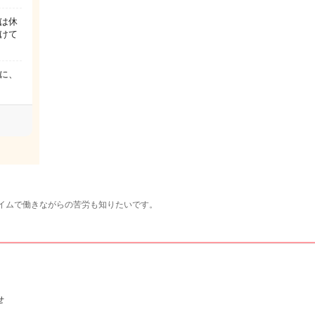
は休
けて
のに、
。
イムで働きながらの苦労も知りたいです。
せ