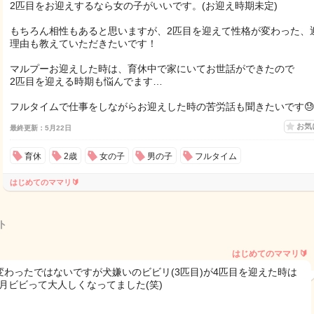
2匹目をお迎えするなら女の子がいいです。(お迎え時期未定)
もちろん相性もあると思いますが、2匹目を迎えて性格が変わった、
理由も教えていただきたいです！
マルプーお迎えした時は、育休中で家にいてお世話ができたので
2匹目を迎える時期も悩んでます…
フルタイムで仕事をしながらお迎えした時の苦労話も聞きたいです
お気
最終更新：5月22日
育休
2歳
女の子
男の子
フルタイム
はじめてのママリ🔰
ト
はじめてのママリ🔰
変わったではないですが犬嫌いのビビリ(3匹目)が4匹目を迎えた時は
3ヶ月ビビって大人しくなってました(笑)