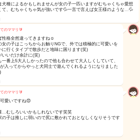
は犬種によるかもしれませんが女の子一匹いますがむちゃくちゃ愛想
くて、むちゃくちゃ気が強いです💦一言で言えば女王様のような…💦
日
てのママリ🔰
ぱ性格全然違ってきますね☺️
の女の子はこっちからお触りNGで、外では積極的に可愛いを
いに行くタイプで散歩だと地味に困ります(笑)
がいいだけ余計に(笑)
も一番上5大人しかったので他も合わせて大人しくしていて、
目が入ってからやっと犬同士で遊んでくれるようになりました
)
日
てのママリ🔰
可愛いですね😍
様…むしろいいかもしれないです笑笑
家の子は推しに弱いので尻に敷かれておとなしくなりそうです
日