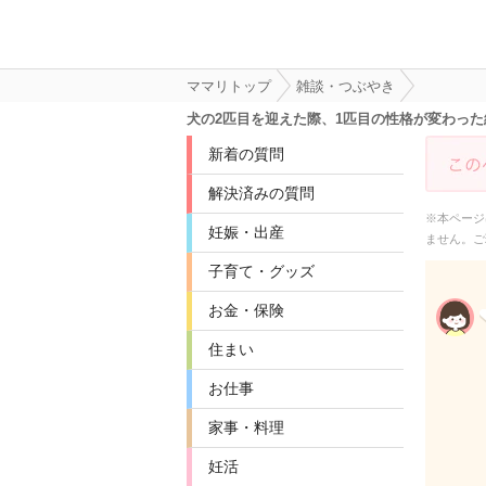
ママリトップ
雑談・つぶやき
犬の2匹目を迎えた際、1匹目の性格が変わっ
新着の質問
解決済みの質問
※本ページ
妊娠・出産
ません。ご
子育て・グッズ
お金・保険
住まい
お仕事
家事・料理
妊活