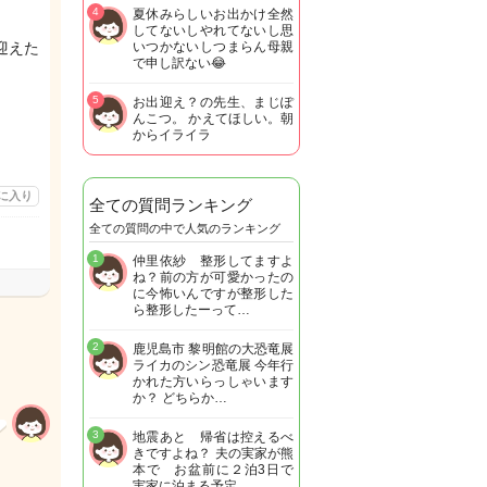
4
夏休みらしいお出かけ全然
してないしやれてないし思
迎えた
いつかないしつまらん母親
で申し訳ない😂
5
お出迎え？の先生、まじぽ
んこつ。 かえてほしい。朝
からイライラ

に入り
全ての質問ランキング
全ての質問の中で人気のランキング
1
仲里依紗 整形してますよ
ね？前の方が可愛かったの
に今怖いんですが整形した
ら整形したーって…
2
鹿児島市 黎明館の大恐竜展
ライカのシン恐竜展 今年行
かれた方いらっしゃいます
か？ どちらか…
3
地震あと 帰省は控えるべ
きですよね？ 夫の実家が熊
本で お盆前に２泊3日で
実家に泊まる予定…