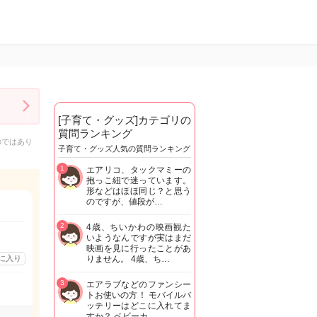
[子育て・グッズ]カテゴリの
質問ランキング
のではあり
子育て・グッズ人気の質問ランキング
1
エアリコ、タックマミーの
抱っこ紐で迷っています。
形などはほほ同じ？と思う
のですが、値段が…
2
4歳、ちいかわの映画観た
いようなんですが実はまだ
映画を見に行ったことがあ
に入り
りません。 4歳、ち…
3
エアラブなどのファンシー
トお使いの方！ モバイルバ
ッテリーはどこに入れてま
すか？ ベビーカ…