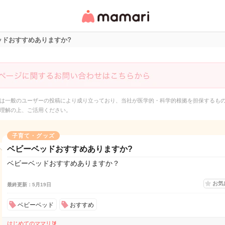
女性専用匿名QAアプ
リ・情報サイト
ッドおすすめありますか?
は一般のユーザーの投稿により成り立っており、当社が医学的・科学的根拠を担保するも
理解の上、ご活用ください。
子育て・グッズ
ベビーベッドおすすめありますか?
ベビーベッドおすすめありますか？
お気
最終更新：5月19日
ベビーベッド
おすすめ
はじめてのママリ🔰