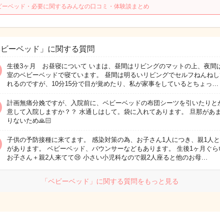
ビーベッド・必要に関するみんなの口コミ・体験談まとめ
ベビーベッド」に関する質問
生後3ヶ月 お昼寝について いまは、昼間はリビングのマットの上、夜間
室のベビーベッドで寝ています。 昼間は明るいリビングでセルフねんねし
れるのですが、10分15分で目が覚めたり、私が家事をしているとちょっ…
計画無痛分娩ですが、入院前に、ベビーベッドの布団シーツを引いたりと
意して入院しますか？？ 水通しはして。袋に入れてあります。 旦那があ
りないため🙏🏻
子供の予防接種に来てます。 感染対策の為、お子さん1人につき、親1人と
があります。 ベビーベッド、バウンサーなどもあります。 生後1ヶ月ぐら
お子さん＋親2人来てて😢 小さい小児科なので親2人座ると他のお母…
「ベビーベッド」に関する質問をもっと見る