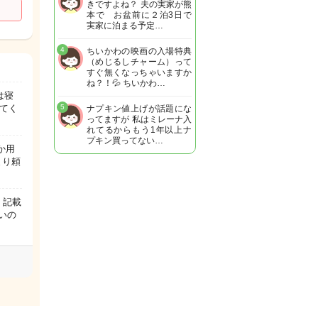
きですよね？ 夫の実家が熊
本で お盆前に２泊3日で
実家に泊まる予定…
4
ちいかわの映画の入場特典
（めじるしチャーム）って
すぐ無くなっちゃいますか
ね？！💦 ちいかわ…
は寝
てく
5
ナプキン値上げが話題にな
ってますが 私はミレーナ入
れてるからもう1年以上ナ
プキン買ってない…
か用
まり頼
 記載
いの