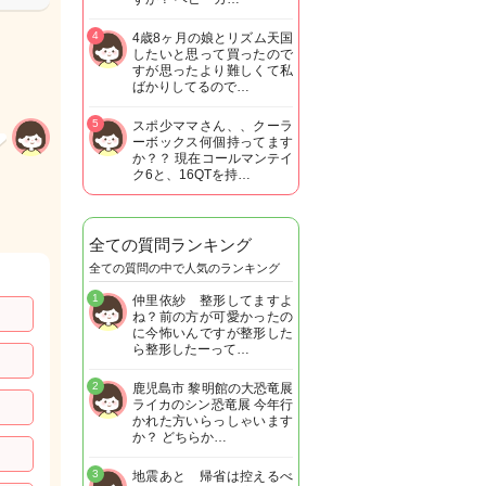
4
4歳8ヶ月の娘とリズム天国
したいと思って買ったので
すが思ったより難しくて私
ばかりしてるので…
5
スポ少ママさん、、クーラ
ーボックス何個持ってます
か？？ 現在コールマンテイ
ク6と、16QTを持…
全ての質問ランキング
全ての質問の中で人気のランキング
1
仲里依紗 整形してますよ
ね？前の方が可愛かったの
に今怖いんですが整形した
ら整形したーって…
2
鹿児島市 黎明館の大恐竜展
ライカのシン恐竜展 今年行
かれた方いらっしゃいます
か？ どちらか…
3
地震あと 帰省は控えるべ