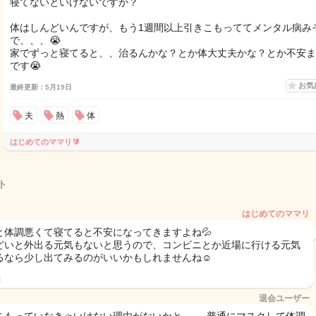
寝てないといけないですか？
体はしんどいんですが、もう1週間以上引きこもっててメンタル病み
で、、、😭
家でずっと寝てると、、治るんかな？とか体大丈夫かな？とか不安ま
です😭
お気
最終更新：5月19日
夫
熱
体
はじめてのママリ🔰
ト
はじめてのママリ
と体調悪くて寝てると不安になってきますよね💦
どいと外出る元気もないと思うので、コンビニとか近場に行ける元気
るなら少し出てみるのがいいかもしれませんね☺️
日
退会ユーザー