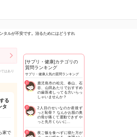
ンタルが不安です。治るためにはどうすれ
[サプリ・健康]カテゴリの
質問ランキング
のではあり
サプリ・健康人気の質問ランキング
1
鹿児島市の松元、春山、石
谷、山田あたりでおすすめ
の歯医者しってる方いらっ
しゃいませんか？
する
ンタ
2
2人目のせいなのか産後ず
っと恥骨？ なんかお股の奥
の骨が痛くて運動できず や
っと先月くらいに…
ら家で
3
夜ご飯を食べずに寝た方が