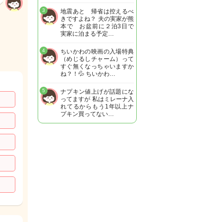
3
地震あと 帰省は控えるべ
きですよね？ 夫の実家が熊
本で お盆前に２泊3日で
実家に泊まる予定…
4
ちいかわの映画の入場特典
（めじるしチャーム）って
すぐ無くなっちゃいますか
ね？！💦 ちいかわ…
5
ナプキン値上げが話題にな
ってますが 私はミレーナ入
れてるからもう1年以上ナ
プキン買ってない…