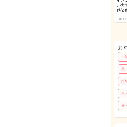
引き
が大
感染
5月19
お
生
熱
妊
夫
熱