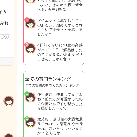
ぐっすり眠れる、体調がい
い人いませんか？ 夜ご飯食
べると夜中2度ほ…
そう
4
ダイエットに成功したこと
みれ
のある方、始めてからどれ
くらいで痩せたと実感しま
したか？
に入り
5
4日前くらいに40度の高熱
が出て、1日で解熱はした
のですが食欲があまり戻り
ません。しかも食べ…
全ての質問ランキング
全ての質問の中で人気のランキング
1
仲里依紗 整形してますよ
ね？前の方が可愛かったの
に今怖いんですが整形した
ら整形したーって…
2
鹿児島市 黎明館の大恐竜展
ライカのシン恐竜展 今年行
かれた方いらっしゃいます
か？ どちらか…