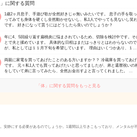
体」に関する質問
1歳2ヶ月息子、手遊び歌が全然好きじゃ無いみたいです。 息子の手を取
ってみても身体を硬くし全然動かせないし、私1人でやっても見ないし笑
です。 好きになって貰うにはどうしたら良いのでしょうか？
年に4、5回繰り返す扁桃炎に悩まされているため、切除を検討中です。そ
とで夫と揉めています。 具体的な日程はまだはっきりとはわからないので
が、私としては１１月下旬を希望しています。 理由はいくつかあり、１…
両親に家電を買ってあげたことのある方いますか？？ 冷蔵庫を買ってあげ
です。 元々私1人でも買ってあげたいと思ってましたが、弟と還暦祝いの
をしていて弟に言ってみたら、全然お金出すよと言ってくれました。 …
「体」に関する質問をもっと見る
。安静にする必要があるのでしょうか。1週間以上引きこもっており、メンタルが