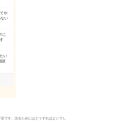
ってや
わない
のこ
す
たい
相談
不安です。治るためにはどうすればよいでし