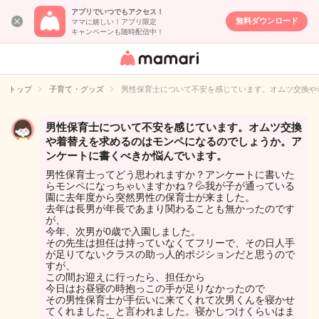
アプリでいつでもアクセス！
無料ダウンロード
ママに嬉しい！アプリ限定
キャンペーンも随時配信中！
女性専用匿名QA
アプリ・情報サ
トップ
子育て・グッズ
男性保育士について不安を感じています。オムツ交換や
イト
男性保育士について不安を感じています。オムツ交換
や着替えを求めるのはモンペになるのでしょうか。ア
ンケートに書くべきか悩んでいます。
男性保育士ってどう思われますか？アンケートに書いた
らモンペになっちゃいますかね？💦我が子が通っている
園に去年度から突然男性の保育士が来ました。
去年は長男が年長であまり関わることも無かったのです
が、
今年、次男が0歳で入園しました。
その先生は担任は持っていなくてフリーで、その日人手
が足りてないクラスの助っ人的ポジションだと思うので
すが、
この間お迎えに行ったら、担任から
今日はお昼寝の時抱っこの手が足りなかったので
その男性保育士が手伝いに来てくれて次男くんを寝かせ
てくれました。と言われました。寝かしつけくらいはま