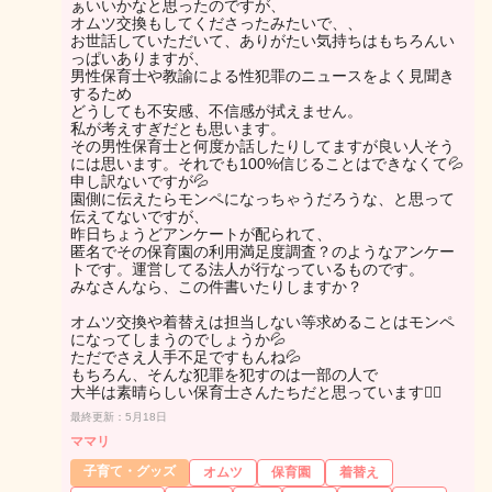
ぁいいかなと思ったのですが、
オムツ交換もしてくださったみたいで、、
お世話していただいて、ありがたい気持ちはもちろんい
っぱいありますが、
男性保育士や教諭による性犯罪のニュースをよく見聞き
するため
どうしても不安感、不信感が拭えません。
私が考えすぎだとも思います。
その男性保育士と何度か話したりしてますが良い人そう
には思います。それでも100%信じることはできなくて💦
申し訳ないですが💦
園側に伝えたらモンペになっちゃうだろうな、と思って
伝えてないですが、
昨日ちょうどアンケートが配られて、
匿名でその保育園の利用満足度調査？のようなアンケー
トです。運営してる法人が行なっているものです。
みなさんなら、この件書いたりしますか？
オムツ交換や着替えは担当しない等求めることはモンペ
になってしまうのでしょうか💦
ただでさえ人手不足ですもんね💦
もちろん、そんな犯罪を犯すのは一部の人で
大半は素晴らしい保育士さんたちだと思っています🙇‍♂️
最終更新：5月18日
ママリ
子育て・グッズ
オムツ
保育園
着替え