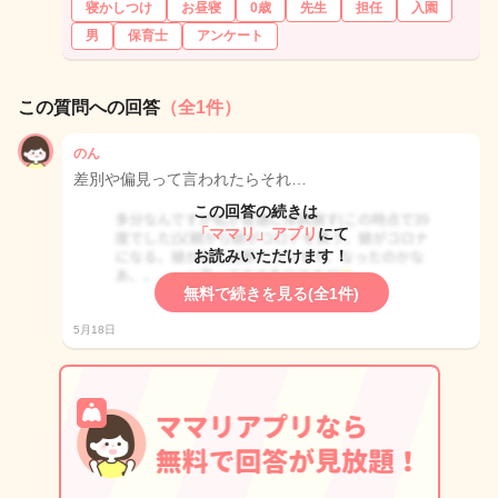
寝かしつけ
お昼寝
0歳
先生
担任
入園
男
保育士
アンケート
この質問への回答
（全1件）
のん
差別や偏見って言われたらそれ…
この回答の続きは
「ママリ」アプリ
にて
お読みいただけます！
無料で続きを見る(全1件)
5月18日