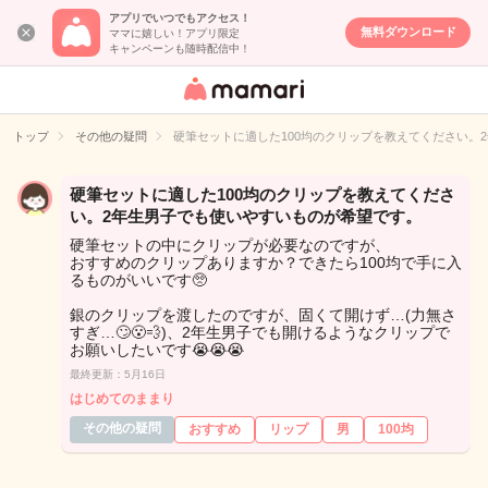
アプリでいつでもアクセス！
無料ダウンロード
ママに嬉しい！アプリ限定
キャンペーンも随時配信中！
女性専用匿名QA
アプリ・情報サ
トップ
その他の疑問
硬筆セットに適した100均のクリップを教えてください。
イト
硬筆セットに適した100均のクリップを教えてくださ
い。2年生男子でも使いやすいものが希望です。
硬筆セットの中にクリップが必要なのですが、
おすすめのクリップありますか？できたら100均で手に入
るものがいいです🥺
銀のクリップを渡したのですが、固くて開けず…(力無さ
すぎ…🙄😮‍💨)、2年生男子でも開けるようなクリップで
お願いしたいです😭😭😭
最終更新：5月16日
はじめてのままり
その他の疑問
おすすめ
リップ
男
100均