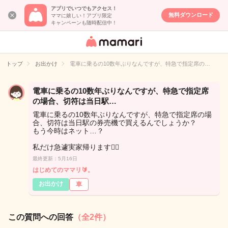
アプリでいつでもアクセス！
無料ダウンロード
ママに嬉しい！アプリ限定
キャンペーンも随時配信中！
女性専用匿名QA
アプリ・情報サ
トップ
お出かけ
電車に乗るの10数年ぶりなんですが、特急で指定席の…
イト
電車に乗るの10数年ぶりなんですが、特急で指定席
の場合、切符は当日駅…
電車に乗るの10数年ぶりなんですが、特急で指定席の場
合、切符は当日駅の券売機で買えるんでしょうか？
もう今時はネット…？
私だけ急遽実家帰ります🙂‍↕️
最終更新：5月16日
はじめてのママリ🔰。
お出かけ
車
この質問への回答
（全2件）