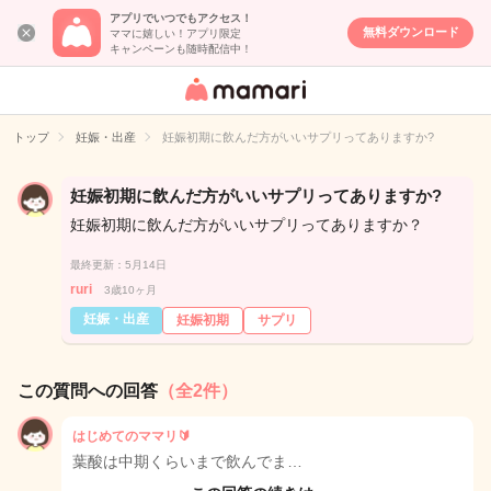
アプリでいつでもアクセス！
無料ダウンロード
ママに嬉しい！アプリ限定
キャンペーンも随時配信中！
女性専用匿名QA
アプリ・情報サ
トップ
妊娠・出産
妊娠初期に飲んだ方がいいサプリってありますか?
イト
妊娠初期に飲んだ方がいいサプリってありますか?
妊娠初期に飲んだ方がいいサプリってありますか？
最終更新：5月14日
ruri
3歳10ヶ月
妊娠・出産
妊娠初期
サプリ
この質問への回答
（全2件）
はじめてのママリ🔰
葉酸は中期くらいまで飲んでま…