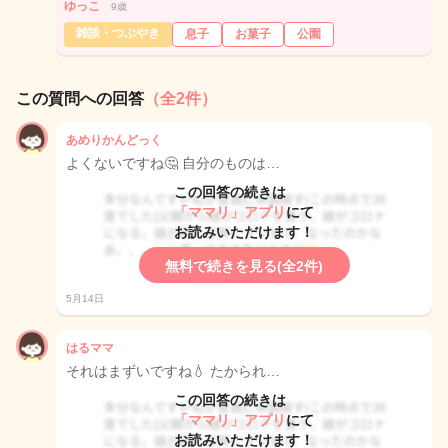
ゆっこ
9歳
雑談・つぶやき
息子
お菓子
公園
この質問への回答
（全2件）
あめりかんどっく
よくないですね🤔 自分のものは…
この回答の続きは
「ママリ」アプリ
にて
お読みいただけます！
無料で続きを見る(全2件)
5月14日
はるママ
それはまずいですね💧 たかられ…
この回答の続きは
「ママリ」アプリ
にて
お読みいただけます！