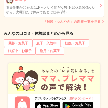
aimi♥️🥺
明日仕事か🥹 休みはあっという間だな🤣 お盆休み関係ない
から、火曜日だけ休みであとは仕事🤣💦
「雑談・つぶやき」の新着一覧を見る
みんなの口コミ・体験談まとめから見る
旦那・お菓子
息子・入院中
妊娠・お菓子
妊娠中・お菓子
臨月・お菓子