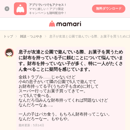
アプリでいつでもアクセス！
無料ダウンロード
ママに嬉しい！アプリ限定
キャンペーンも随時配信中！
女性専用匿名QA
アプリ・情報サ
トップ
雑談・つぶやき
息子が友達と公園で遊んでいる際、お菓子を買うために
イト
息子が友達と公園で遊んでいる際、お菓子を買うため
に財布を持っている子に頼むことについて悩んでいま
す。財布を持っていない子が多く、特に一人がたくさ
ん食べることに疑問を感じています。
金銭トラブル……じゃないけど
小4の息子がいて隣の公園で5人で遊んでて
お財布持ってる子(うちの子も含め)に対して
スーパー行ってお菓子買ってきてー。
って5人で食べる。
なんだろ🤔みんな財布持ってくれば問題ないけど
なんだろーなぁ…。
一人の子はバカ食う。もちろん財布持ってこない。
なんだろーなー。もやもや。
最終更新：5月14日