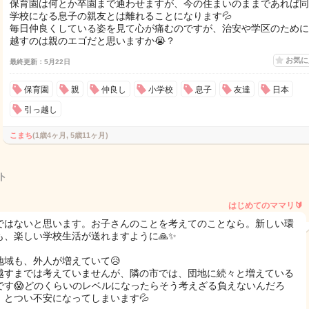
保育園は何とか卒園まで通わせますが、今の住まいのままであれば同
学校になる息子の親友とは離れることになります💦
毎日仲良くしている姿を見て心が痛むのですが、治安や学区のために
越すのは親のエゴだと思いますか😭？
お気
最終更新：5月22日
保育園
親
仲良し
小学校
息子
友達
日本
引っ越し
こまち
(1歳4ヶ月, 5歳11ヶ月)
ト
はじめてのママリ🔰
ではないと思います。お子さんのことを考えてのことなら。新しい環
も、楽しい学校生活が送れますように🙏✨
地域も、外人が増えていて😥
越すまでは考えていませんが、隣の市では、団地に続々と増えている
です😱どのくらいのレベルになったらそう考えざる負えないんだろ
、とつい不安になってしまいます💦