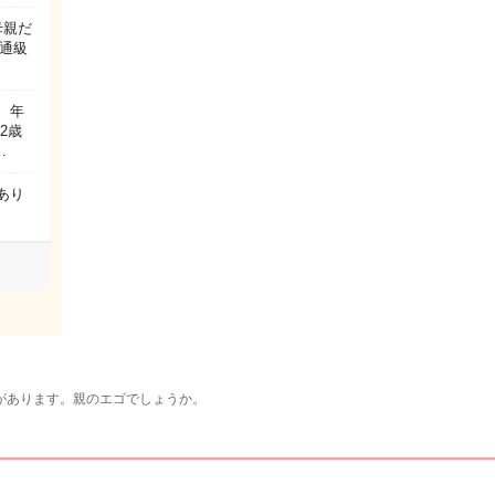
母親だ
通級
、年
2歳
…
あり
があります。親のエゴでしょうか。