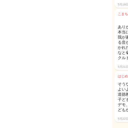
5月19
こまち
あり
本当
我が
る音
かれ
なと
クル
5月21
はじめ
そう
よい
道徳
子ど
デモ
ども
5月22