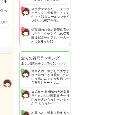
じ小
4
スポ少ママさん、、クーラ
引っ
ーボックス何個持ってます
か？？ 現在コールマンテイ
ク6と、16QTを持…
に入り
2
5
保育園のお盆の希望保育い
つからですか？ うちの保育
園は8/12からです。 一人一
人にお知らせ配…
全ての質問ランキング
全ての質問の中で人気のランキング
1
仲里依紗 整形してますよ
ね？前の方が可愛かったの
に今怖いんですが整形した
ら整形したーって…
2
鹿児島市 黎明館の大恐竜展
ライカのシン恐竜展 今年行
かれた方いらっしゃいます
か？ どちらか…
3
地震あと 帰省は控えるべ