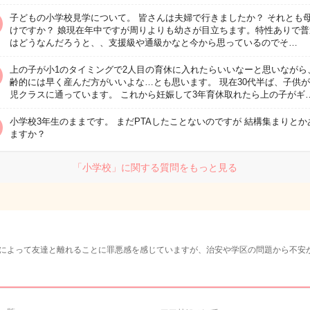
子どもの小学校見学について。 皆さんは夫婦で行きましたか？ それとも
けですか？ 娘現在年中ですが周りよりも幼さが目立ちます。特性ありで普
はどうなんだろうと、、支援級や通級かなと今から思っているのでそ…
上の子が小1のタイミングで2人目の育休に入れたらいいなーと思いながら
齢的には早く産んだ方がいいよな…とも思います。 現在30代半ば、子供が
児クラスに通っています。 これから妊娠して3年育休取れたら上の子がギ
小学校3年生のままです。 まだPTAしたことないのですが 結構集まりとか
ますか？
「小学校」に関する質問をもっと見る
によって友達と離れることに罪悪感を感じていますが、治安や学区の問題から不安