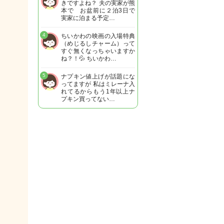
きですよね？ 夫の実家が熊
本で お盆前に２泊3日で
実家に泊まる予定…
4
ちいかわの映画の入場特典
（めじるしチャーム）って
すぐ無くなっちゃいますか
ね？！💦 ちいかわ…
5
ナプキン値上げが話題にな
ってますが 私はミレーナ入
れてるからもう1年以上ナ
プキン買ってない…