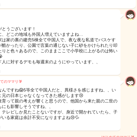
日
がとうございます！
に、どこの地域も外国人増えていますよね…
家は家の裏の建売5棟全て中国人で、夜な夜な私道でバスケす
が酷かったり、公園で言葉の通じない子に砂をかけられたり叩
たりと色々あるので、このままここで小学校に上がるのは怖い

ド人に対するデモも毎週末のようにやっています、、
日
てのママリ🔰
なんですね😱5等全て中国人だと、異様さを感じますね、、い
よ元の日本じゃなくなってきた感がします😢
教育って親の考えが響くと思うので、他国から来た親の二世の
もにも影響しそうですね、、
、テレビしか見たことないですが、身近で開かれていたら、子
がいる家庭は余計不安になりますよね😢💦
日