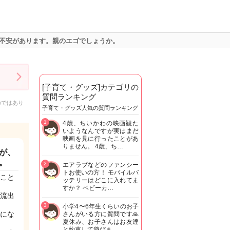
不安があります。親のエゴでしょうか。
[子育て・グッズ]カテゴリの
質問ランキング
のではあり
子育て・グッズ人気の質問ランキング
1
4歳、ちいかわの映画観た
いようなんですが実はまだ
映画を見に行ったことがあ
りません。 4歳、ち…
が、
。
2
エアラブなどのファンシー
トお使いの方！ モバイルバ
こと
ッテリーはどこに入れてま
すか？ ベビーカ…
流出
3
小学4〜6年生くらいのお子
にな
さんがいる方に質問です🙏
夏休み、お子さんはお友達
と約束して遊びま…