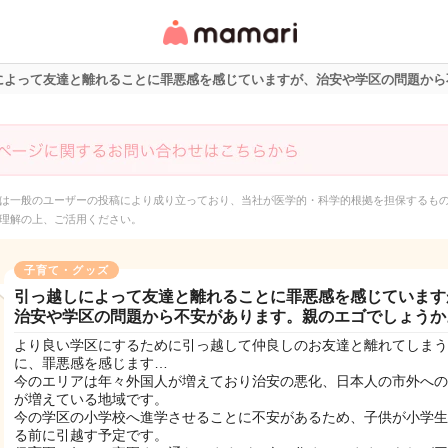
女性専用匿名QAアプ
リ・情報サイト
によって友達と離れることに罪悪感を感じていますが、治安や学区の問題から
は一般のユーザーの投稿により成り立っており、当社が医学的・科学的根拠を担保するも
理解の上、ご活用ください。
子育て・グッズ
引っ越しによって友達と離れることに罪悪感を感じています
治安や学区の問題から不安があります。親のエゴでしょうか
より良い学区にするために引っ越して仲良しのお友達と離れてしまう
に、罪悪感を感じます…
今のエリアは年々外国人が増えており治安の悪化、日本人の市外への
が増えている地域です。
今の学区の小学校へ進学させることに不安があるため、子供が小学生
る前に引越す予定です。