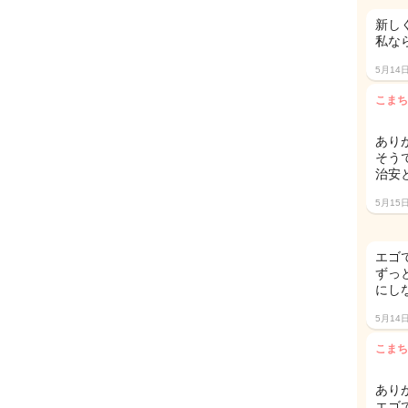
新し
私な
5月14
こまち
あり
そう
治安
5月15
エゴ
ずっ
にし
5月14
こまち
あり
エゴ