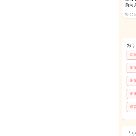
前向
5月15
お
保
出
出
出
保
「