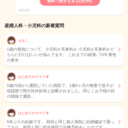
無料で続きを見る(全5件)
5月11日
産婦人科・小児科の新着質問
ももこ
1歳の発熱について、小児科か耳鼻科か 小児科か耳鼻科かど
ちらに行けばいいか悩んでます。 これまでの経過↓ 7/29 黄色
の鼻水 …
はじめてのママリ🔰
0歳の頃から通院していた病院で、1歳3ヶ月の検査で息子が
現段階で間欠性外斜視と診断されました。同じくお子様の目
の関係で通院…
はじめてのママリ🔰
5年ぶりの妊娠です。 前回と同じ個人病院に妊婦健診で通っ
ており、前回と同じ総合病院で分娩予約をしたのです