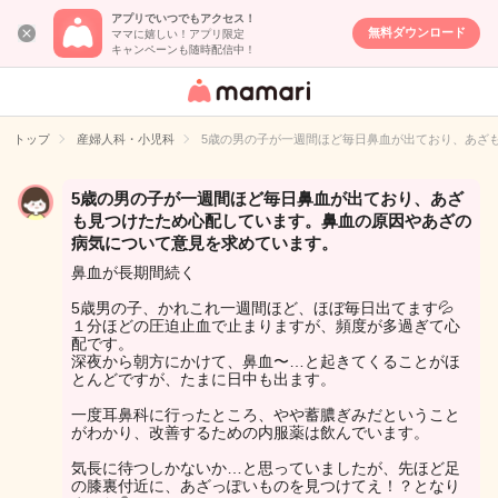
アプリでいつでもアクセス！
無料ダウンロード
ママに嬉しい！アプリ限定
キャンペーンも随時配信中！
女性専用匿名QA
アプリ・情報サ
トップ
産婦人科・小児科
5歳の男の子が一週間ほど毎日鼻血が出ており、あざ
イト
5歳の男の子が一週間ほど毎日鼻血が出ており、あざ
も見つけたため心配しています。鼻血の原因やあざの
病気について意見を求めています。
鼻血が長期間続く
5歳男の子、かれこれ一週間ほど、ほぼ毎日出てます💦
１分ほどの圧迫止血で止まりますが、頻度が多過ぎて心
配です。
深夜から朝方にかけて、鼻血〜…と起きてくることがほ
とんどですが、たまに日中も出ます。
一度耳鼻科に行ったところ、やや蓄膿ぎみだということ
がわかり、改善するための内服薬は飲んでいます。
気長に待つしかないか…と思っていましたが、先ほど足
の膝裏付近に、あざっぽいものを見つけてえ！？となり