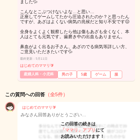
ました💦
こんなとこぶつけないよな…と思い…
正座してゲームしてたから圧迫されたのか？と思ったん
ですが、あざはよくない病気の兆候だと知り不安です😖
全身をよくよく観察したら他は傷もあざも全くなく、本
人はとても元気です。歯磨き中の出血もありません。
鼻血がよく出るお子さん、あざのでる病気等詳しい方、
ご意見いただきたいです💦
最終更新：5月11日
はじめてのママリ🔰
産婦人科・小児科
男の子
5歳
ゲーム
服
この質問への回答
（全5件）
はじめてのママリ🔰
みなさん回答ありがとうござい…
この回答の続きは
「ママリ」アプリ
にて
お読みいただけます！