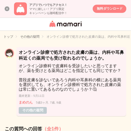
アプリでいつでもアクセス！
無料ダウンロード
ママに嬉しい！アプリ限定
キャンペーンも随時配信中！
女性専用匿名QA
アプリ・情報サ
トップ
その他の疑問
オンライン診療で処方された皮膚の薬は、内科や耳鼻科近
イト
オンライン診療で処方された皮膚の薬は、内科や耳鼻
科近くの薬局でも受け取れるのでしょうか。
オンライン診療科で皮膚科を受診したいと思ってます
が、薬を受けとる薬局はどこを指定しても同じですか？
普段皮膚を診ないであろう内科や耳鼻科の横にある薬局
を選択しても、オンライン診療科で処方された皮膚の薬
は常に置いてあるものなのでしょうか？🤔
最終更新：5月11日
まめのん
5歳3ヶ月, 7歳, 9歳
その他の疑問
この質問への回答
（全1件）