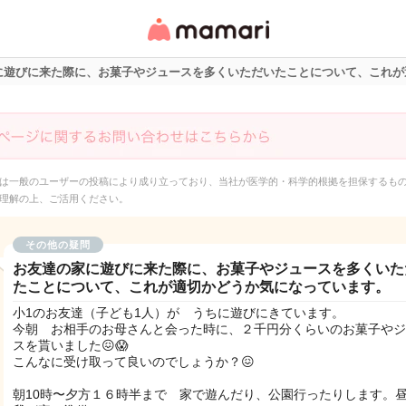
女性専用匿名QAアプ
リ・情報サイト
に遊びに来た際に、お菓子やジュースを多くいただいたことについて、これが
は一般のユーザーの投稿により成り立っており、当社が医学的・科学的根拠を担保するも
理解の上、ご活用ください。
その他の疑問
お友達の家に遊びに来た際に、お菓子やジュースを多くいた
たことについて、これが適切かどうか気になっています。
小1のお友達（子ども1人）が うちに遊びにきています。
今朝 お相手のお母さんと会った時に、２千円分くらいのお菓子やジ
スを貰いました😖😱
こんなに受け取って良いのでしょうか？😖
朝10時〜夕方１６時半まで 家で遊んだり、公園行ったりします。