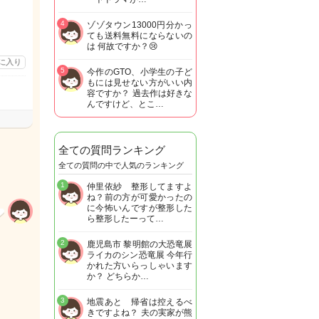
4
ゾゾタウン13000円分かっ
ても送料無料にならないの
は 何故ですか？😢
に入り
5
今作のGTO、小学生の子ど
もには見せない方がいい内
容ですか？ 過去作は好きな
んですけど、とこ…
全ての質問ランキング
全ての質問の中で人気のランキング
1
仲里依紗 整形してますよ
ね？前の方が可愛かったの
に今怖いんですが整形した
ら整形したーって…
2
鹿児島市 黎明館の大恐竜展
ライカのシン恐竜展 今年行
かれた方いらっしゃいます
か？ どちらか…
3
地震あと 帰省は控えるべ
きですよね？ 夫の実家が熊