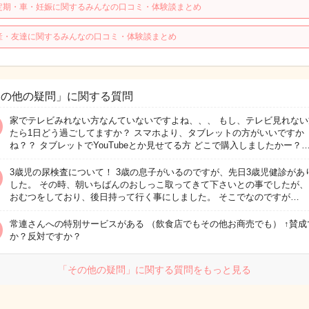
定期・車・妊娠に関するみんなの口コミ・体験談まとめ
産・友達に関するみんなの口コミ・体験談まとめ
その他の疑問」に関する質問
家でテレビみれない方なんていないですよね、、、 もし、テレビ見れない
たら1日どう過ごしてますか？ スマホより、タブレットの方がいいですか
ね？？ タブレットでYouTubeとか見せてる方 どこで購入しましたかー？
3歳児の尿検査について！ 3歳の息子がいるのですが、先日3歳児健診があ
した。 その時、朝いちばんのおしっこ取ってきて下さいとの事でしたが、
おむつをしており、後日持って行く事にしました。 そこでなのですが…
常連さんへの特別サービスがある （飲食店でもその他お商売でも） ↑賛成
か？反対ですか？
「その他の疑問」に関する質問をもっと見る