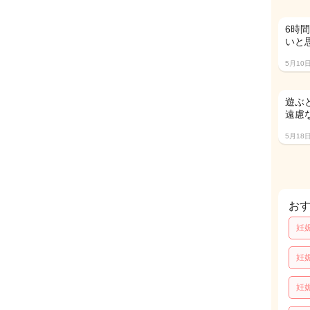
6時
いと
5月10
遊ぶ
遠慮
5月18
お
妊
妊
妊