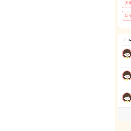
安
出
「