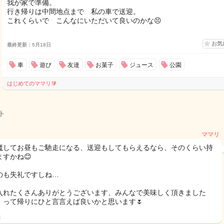
我が家で準備。
行き帰りは中間地点まで 私の車で送迎。
これくらいで こんなにいただいて良いのかな😣
お気
最終更新：5月18日
車
遊び
友達
お菓子
ジュース
公園
はじめてのママリ🔰
ト
ママリ
魔してお昼もご馳走になる、送迎もしてもらえるなら、そのくらい持
ますかね😊
のも失礼ですしね…
入れたくさんありがとうございます、みんなで美味しく頂きました
！って帰りにひと言言えば良いかと思います🌷
日