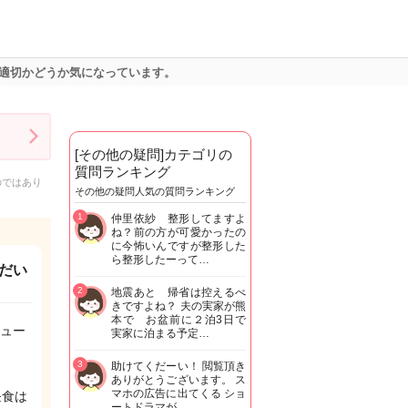
適切かどうか気になっています。
[その他の疑問]カテゴリの
質問ランキング
のではあり
その他の疑問人気の質問ランキング
1
仲里依紗 整形してますよ
ね？前の方が可愛かったの
に今怖いんですが整形した
ら整形したーって…
だい
2
地震あと 帰省は控えるべ
きですよね？ 夫の実家が熊
本で お盆前に２泊3日で
ュー
実家に泊まる予定…
3
助けてくだーい！ 閲覧頂き
ありがとうございます。 ス
マホの広告に出てくる ショ
昼食は
ートドラマが…