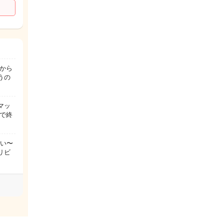
から
うの
マッ
で終
たい〜
リビ