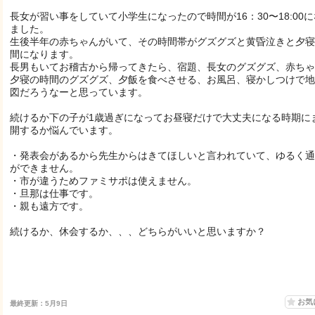
長女が習い事をしていて小学生になったので時間が16：30〜18:00
ました。
生後半年の赤ちゃんがいて、その時間帯がグズグズと黄昏泣きと夕寝
間になります。
長男もいてお稽古から帰ってきたら、宿題、長女のグズグズ、赤ちゃ
夕寝の時間のグズグズ、夕飯を食べさせる、お風呂、寝かしつけで地
図だろうなーと思っています。
続けるか下の子が1歳過ぎになってお昼寝だけで大丈夫になる時期に
開するか悩んでいます。
・発表会があるから先生からはきてほしいと言われていて、ゆるく通
ができません。
・市が違うためファミサポは使えません。
・旦那は仕事です。
・親も遠方です。
続けるか、休会するか、、、どちらがいいと思いますか？
お気
最終更新：5月9日