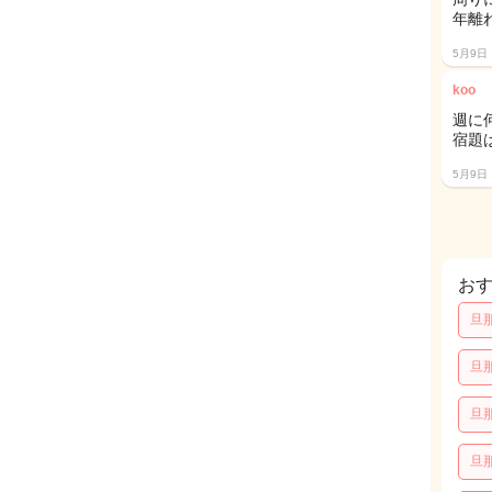
年離
5月9日
koo
週に
宿題
5月9日
お
旦
旦
旦
旦