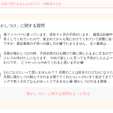
・出産に関するみんなの口コミ・体験談まとめ
寝かしつけ」に関する質問
孫フィーバーに参っています。現在５ヶ月の子供がいます。 義母は妊娠中
良くしてくれていたので、産まれてからも気にかけてくれていて頻繁に会
ですが、最近義母の子供への接し方が嫌でたまりません。 元々義母は…
旦那が寝かしつけの時、子供水筒の口を開けて横に倒したままにするので
トレスが水びたしになります。 やめて欲しいと言っても子供がしたんよー
わりです。 どうやったらやめてくれると思いますか😭
1人になりたいって思いませんか？？ 旦那のことは好きだけど1人になり
旦那に寝かしつけ頼んでそのまま寝ててくれたらいいのにすぐ起きてきて
ングで色々されてなんかゆっくりできません😭 寝かしつけのまま寝落…
「寝かしつけ」に関する質問をもっと見る