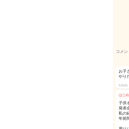
コメン
お子
やり
5月9日
はじめ
子供
発表
私の
年前
周り