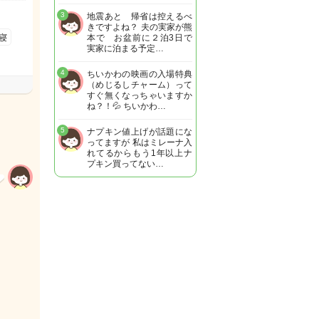
3
地震あと 帰省は控えるべ
きですよね？ 夫の実家が熊
寝
本で お盆前に２泊3日で
実家に泊まる予定…
4
ちいかわの映画の入場特典
（めじるしチャーム）って
すぐ無くなっちゃいますか
ね？！💦 ちいかわ…
5
ナプキン値上げが話題にな
ってますが 私はミレーナ入
れてるからもう1年以上ナ
プキン買ってない…