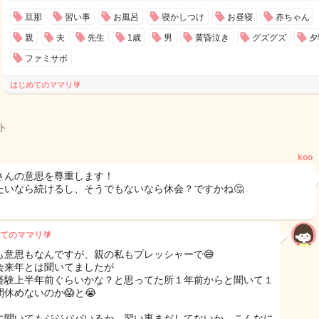
旦那
習い事
お風呂
寝かしつけ
お昼寝
赤ちゃん
親
夫
先生
1歳
男
黄昏泣き
グズグズ
夕
ファミサポ
はじめてのママリ🔰
ト
koo
さんの意思を尊重します！
たいなら続けるし、そうでもないなら休会？ですかね🤔
てのママリ🔰
も意思もなんですが、親の私もプレッシャーで😅
会来年とは聞いてましたが
経験上半年前ぐらいかな？と思ってた所１年前からと聞いて１
間休めないのか😱と😭
に聞いてもジジババいるか、習い事まだしてないか、こんなに