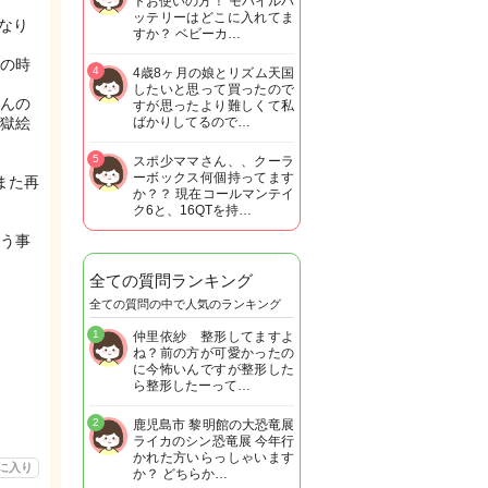
トお使いの方！ モバイルバ
ッテリーはどこに入れてま
になり
すか？ ベビーカ…
の時
4
4歳8ヶ月の娘とリズム天国
したいと思って買ったので
んの
すが思ったより難しくて私
獄絵
ばかりしてるので…
5
スポ少ママさん、、クーラ
ーボックス何個持ってます
また再
か？？ 現在コールマンテイ
ク6と、16QTを持…
う事
全ての質問ランキング
全ての質問の中で人気のランキング
1
仲里依紗 整形してますよ
ね？前の方が可愛かったの
に今怖いんですが整形した
ら整形したーって…
2
鹿児島市 黎明館の大恐竜展
ライカのシン恐竜展 今年行
かれた方いらっしゃいます
に入り
か？ どちらか…