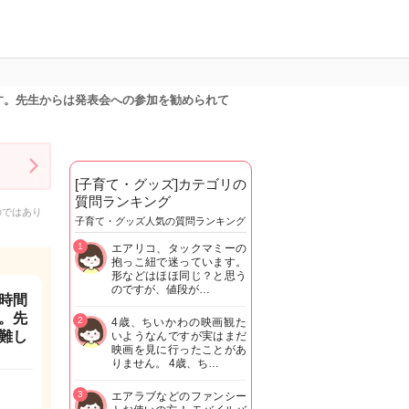
す。先生からは発表会への参加を勧められて
[子育て・グッズ]カテゴリの
質問ランキング
のではあり
子育て・グッズ人気の質問ランキング
1
エアリコ、タックマミーの
抱っこ紐で迷っています。
形などはほほ同じ？と思う
のですが、値段が…
時間
。先
2
4歳、ちいかわの映画観た
難し
いようなんですが実はまだ
映画を見に行ったことがあ
りません。 4歳、ち…
3
エアラブなどのファンシー