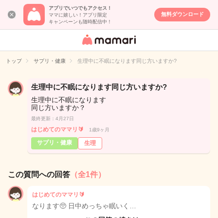
アプリでいつでもアクセス！
無料ダウンロード
ママに嬉しい！アプリ限定
キャンペーンも随時配信中！
女性専用匿名QA
アプリ・情報サ
トップ
サプリ・健康
生理中に不眠になります同じ方いますか?
イト
生理中に不眠になります同じ方いますか?
生理中に不眠になります
同じ方いますか？
最終更新：4月27日
はじめてのママリ🔰
1歳9ヶ月
サプリ・健康
生理
この質問への回答
（全1件）
はじめてのママリ🔰
なります🥺 日中めっちゃ眠いく…