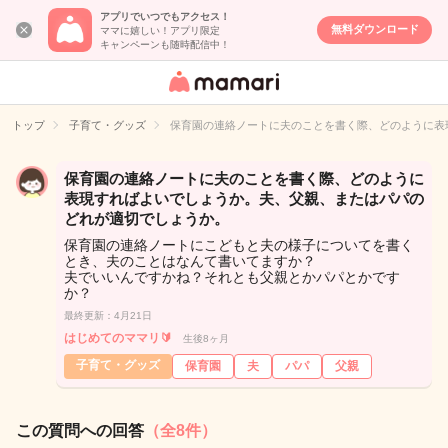
アプリでいつでもアクセス！
無料ダウンロード
ママに嬉しい！アプリ限定
キャンペーンも随時配信中！
女性専用匿名QA
アプリ・情報サ
トップ
子育て・グッズ
保育園の連絡ノートに夫のことを書く際、どのように表
イト
保育園の連絡ノートに夫のことを書く際、どのように
表現すればよいでしょうか。夫、父親、またはパパの
どれが適切でしょうか。
保育園の連絡ノートにこどもと夫の様子についてを書く
とき、夫のことはなんて書いてますか？
夫でいいんですかね？それとも父親とかパパとかです
か？
最終更新：4月21日
はじめてのママリ🔰
生後8ヶ月
子育て・グッズ
保育園
夫
パパ
父親
この質問への回答
（全8件）