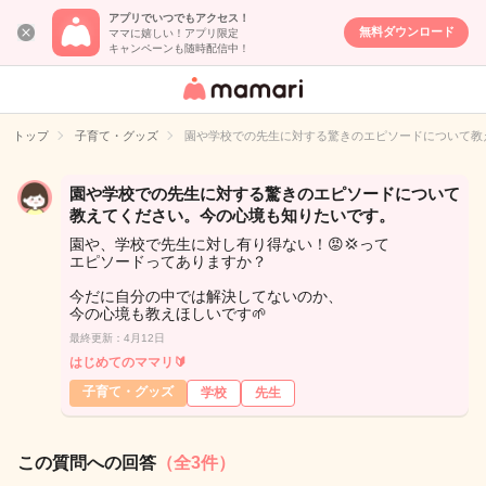
アプリでいつでもアクセス！
無料ダウンロード
ママに嬉しい！アプリ限定
キャンペーンも随時配信中！
女性専用匿名QA
アプリ・情報サ
トップ
子育て・グッズ
園や学校での先生に対する驚きのエピソードについて教
イト
園や学校での先生に対する驚きのエピソードについて
教えてください。今の心境も知りたいです。
園や、学校で先生に対し有り得ない！😡💢って
エピソードってありますか？
今だに自分の中では解決してないのか、
今の心境も教えほしいです🌱
最終更新：4月12日
はじめてのママリ🔰
子育て・グッズ
学校
先生
この質問への回答
（全3件）