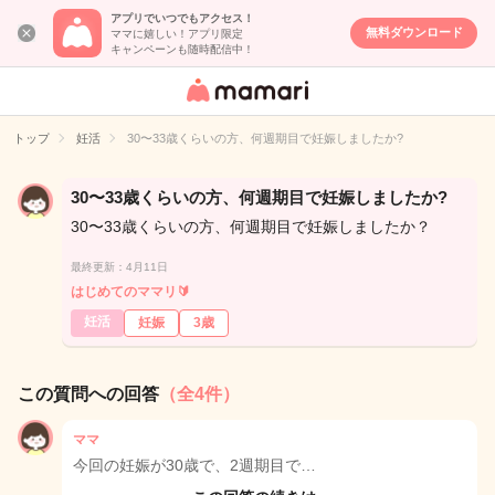
アプリでいつでもアクセス！
無料ダウンロード
ママに嬉しい！アプリ限定
キャンペーンも随時配信中！
女性専用匿名QA
アプリ・情報サ
トップ
妊活
30〜33歳くらいの方、何週期目で妊娠しましたか?
イト
30〜33歳くらいの方、何週期目で妊娠しましたか?
30〜33歳くらいの方、何週期目で妊娠しましたか？
最終更新：4月11日
はじめてのママリ🔰
妊活
妊娠
3歳
この質問への回答
（全4件）
ママ
今回の妊娠が30歳で、2週期目で…