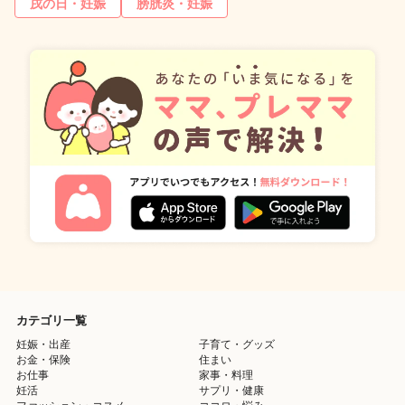
戌の日・妊娠
膀胱炎・妊娠
カテゴリ一覧
妊娠・出産
子育て・グッズ
お金・保険
住まい
お仕事
家事・料理
妊活
サプリ・健康