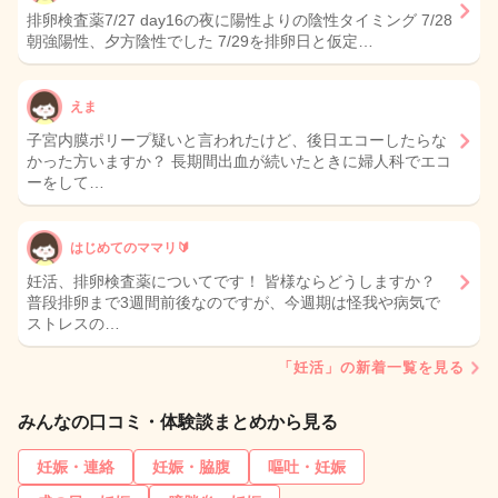
排卵検査薬7/27 day16の夜に陽性よりの陰性タイミング 7/28
朝強陽性、夕方陰性でした 7/29を排卵日と仮定…
えま
子宮内膜ポリープ疑いと言われたけど、後日エコーしたらな
かった方いますか？ 長期間出血が続いたときに婦人科でエコ
ーをして…
はじめてのママリ🔰
妊活、排卵検査薬についてです！ 皆様ならどうしますか？
普段排卵まで3週間前後なのですが、今週期は怪我や病気で
ストレスの…
「妊活」の新着一覧を見る
みんなの口コミ・体験談まとめから見る
妊娠・連絡
妊娠・脇腹
嘔吐・妊娠