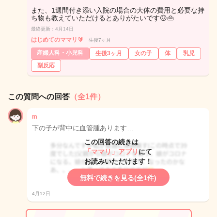
また、1週間付き添い入院の場合の大体の費用と必要な持
ち物も教えていただけるとありがたいです😖👜
最終更新：4月14日
はじめてのママリ🔰
生後7ヶ月
産婦人科・小児科
生後3ヶ月
女の子
体
乳児
副反応
この質問への回答
（全1件）
m
下の子が背中に血管腫あります…
この回答の続きは
「ママリ」アプリ
にて
お読みいただけます！
無料で続きを見る(全1件)
4月12日