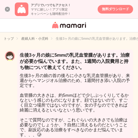
アプリでいつでもアクセス！
無料ダウンロード
ママに嬉しい！アプリ限定
キャンペーンも随時配信中！
女性専用匿名QA
アプリ・情報サ
トップ
産婦人科・小児科
生後3ヶ月の娘に5mmの乳児血管腫があります。治
イト
生後3ヶ月の娘に5mmの乳児血管腫があります。治療
が必要か悩んでいます。また、1週間の入院費用と持
ち物について教えてください。
生後3ヶ月の娘の首の後ろに小さな乳児血管腫があり、来
週からヘマンジオル治療のため、1週間付き添い入院の予
定です。
血管腫の大きさは、約5mmほどで少しぷっくりしてるか
なという感じのものになります。顔ではないので、すご
く目立つ場所ではないのですが、女の子なのでできれば
綺麗に消えるといいなという思いです。
そこで質問なのですが、これぐらいの大きさでも治療は
必要なのでしょうか、？自然に消えるものだということ
で、副反応のある治療をすべきなのかまだ悩んでいま
す、、、🥲