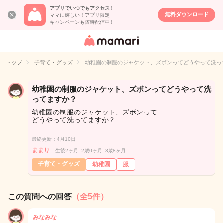
アプリでいつでもアクセス！
無料ダウンロード
ママに嬉しい！アプリ限定
キャンペーンも随時配信中！
女性専用匿名QA
アプリ・情報サ
トップ
子育て・グッズ
幼稚園の制服のジャケット、ズボンってどうやって洗っ
イト
幼稚園の制服のジャケット、ズボンってどうやって洗
ってますか？
幼稚園の制服のジャケット、ズボンって
どうやって洗ってますか？
最終更新：4月10日
ままり
生後2ヶ月, 2歳0ヶ月, 3歳8ヶ月
子育て・グッズ
幼稚園
服
この質問への回答
（全5件）
みなみな