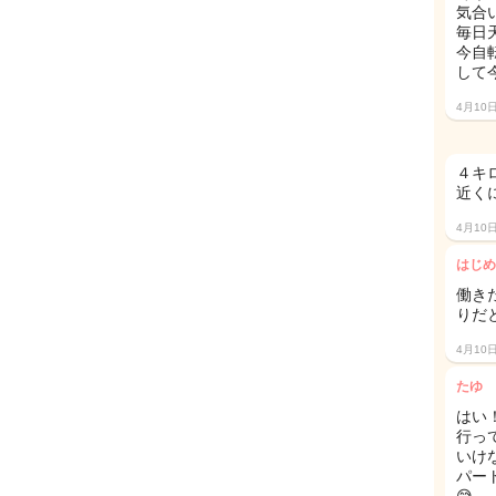
気合
毎日
今自
して
4月10
４キ
近く
4月10
はじめ
働き
りだと
4月10
たゆ
はい
行っ
いけ
パー