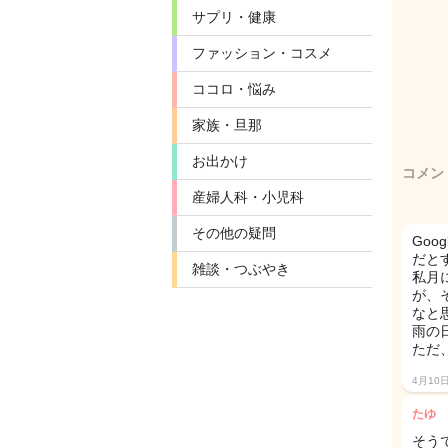
サプリ・健康
ファッション・コスメ
ココロ・悩み
家族・旦那
お出かけ
コメン
産婦人科・小児科
その他の疑問
Goo
だと
雑談・つぶやき
私月
が、
なと
雨の
ただ
4月10
たゆ
そう