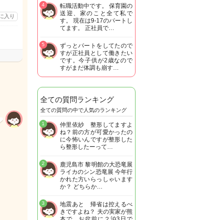
4
転職活動中です。 保育園の
送迎、家のこと全て私で
に入り
す。 現在は9-17のパートし
てます。 正社員で…
5
ずっとパートをしてたので
すが正社員として働きたい
です。今子供が2歳なので
すがまだ体調も崩す…
全ての質問ランキング
全ての質問の中で人気のランキング
1
仲里依紗 整形してますよ
ね？前の方が可愛かったの
に今怖いんですが整形した
ら整形したーって…
2
鹿児島市 黎明館の大恐竜展
ライカのシン恐竜展 今年行
かれた方いらっしゃいます
か？ どちらか…
3
地震あと 帰省は控えるべ
きですよね？ 夫の実家が熊
本で お盆前に２泊3日で