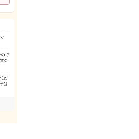
で
なので
低賃金
想だ
子は