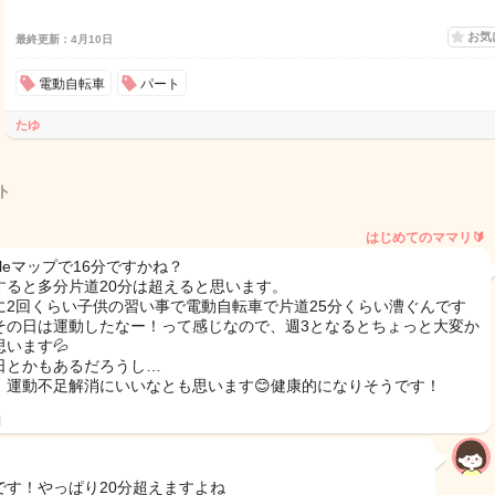
お気
最終更新：4月10日
電動自転車
パート
たゆ
ト
はじめてのママリ🔰
gleマップで16分ですかね？
すると多分片道20分は超えると思います。
に2回くらい子供の習い事で電動自転車で片道25分くらい漕ぐんです
その日は運動したなー！って感じなので、週3となるとちょっと大変か
思います💦
日とかもあるだろうし…
、運動不足解消にいいなとも思います😊健康的になりそうです！
日
です！やっぱり20分超えますよね