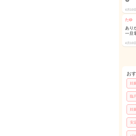
😅
4月10
たゆ
あり
一旦
4月10
お
妊
臨
妊
安
パ