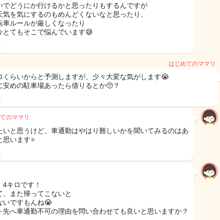
いでどうにか行けるかと思ったりもするんですが
天気を気にするのもめんどくないなと思ったり、
転車ルールが厳しくなったり
今とてもそこで悩んでいます😅
日
はじめてのママリ
ロくらいからと予測しますが、少々大変な気がします😭
に安めの駐車場あったら借りるとか🥺？
日
てのママリ
たいと思うけど、車通勤はやはり難しいかを聞いてみるのはあ
思います⭐️
日
！4キロです！
て、また帰ってこないと
ないですもんね😭
ト先へ車通勤不可の理由を問い合わせても良いと思いますか？