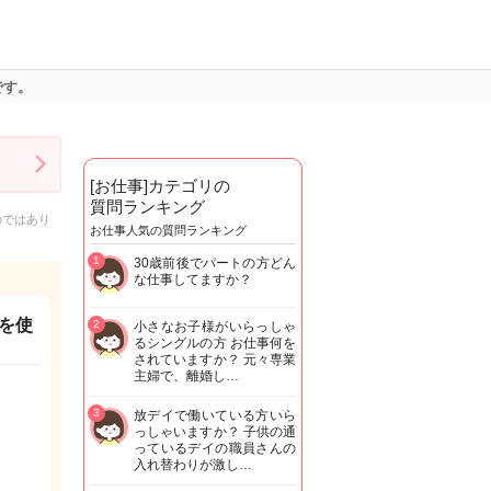
です。
[お仕事]カテゴリの
質問ランキング
のではあり
お仕事人気の質問ランキング
1
30歳前後でパートの方どん
な仕事してますか？
を使
2
小さなお子様がいらっしゃ
るシングルの方 お仕事何を
されていますか？ 元々専業
主婦で、離婚し…
3
放デイで働いている方いら
っしゃいますか？ 子供の通
っているデイの職員さんの
入れ替わりが激し…