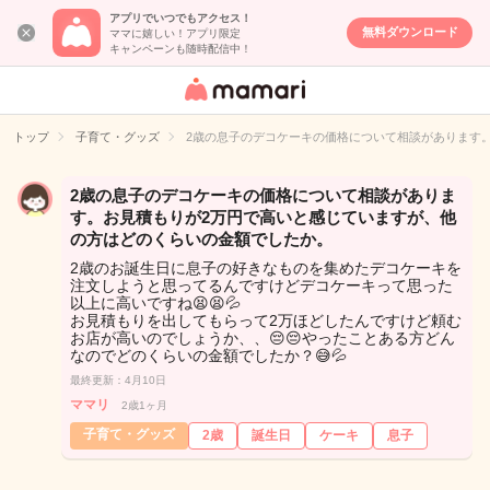
アプリでいつでもアクセス！
無料ダウンロード
ママに嬉しい！アプリ限定
キャンペーンも随時配信中！
女性専用匿名QA
アプリ・情報サ
トップ
子育て・グッズ
2歳の息子のデコケーキの価格について相談があります
イト
2歳の息子のデコケーキの価格について相談がありま
す。お見積もりが2万円で高いと感じていますが、他
の方はどのくらいの金額でしたか。
2歳のお誕生日に息子の好きなものを集めたデコケーキを
注文しようと思ってるんですけどデコケーキって思った
以上に高いですね😫😫💦
お見積もりを出してもらって2万ほどしたんですけど頼む
お店が高いのでしょうか、、😔😔やったことある方どん
なのでどのくらいの金額でしたか？😅💦
最終更新：4月10日
ママリ
2歳1ヶ月
子育て・グッズ
2歳
誕生日
ケーキ
息子