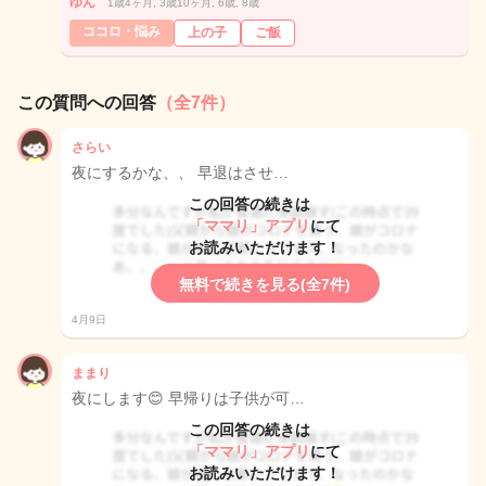
ゆん
1歳4ヶ月, 3歳10ヶ月, 6歳, 8歳
ココロ・悩み
上の子
ご飯
この質問への回答
（全7件）
さらい
夜にするかな、、 早退はさせ…
この回答の続きは
「ママリ」アプリ
にて
お読みいただけます！
無料で続きを見る(全7件)
4月9日
ままり
夜にします😊 早帰りは子供が可…
この回答の続きは
「ママリ」アプリ
にて
お読みいただけます！