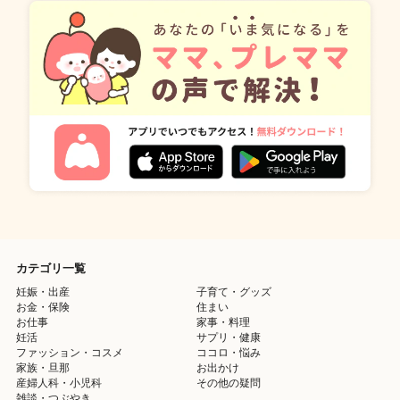
カテゴリ一覧
妊娠・出産
子育て・グッズ
お金・保険
住まい
お仕事
家事・料理
妊活
サプリ・健康
ファッション・コスメ
ココロ・悩み
家族・旦那
お出かけ
産婦人科・小児科
その他の疑問
雑談・つぶやき