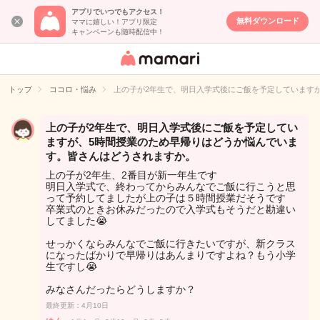
アプリでいつでもアクセス！
無料ダウンロード
ママに嬉しい！アプリ限定
キャンペーンも随時配信中！
女性専用匿名QA
アプリ・情報サ
トップ
ココロ・悩み
上の子が2年生で、明日入学式後にご飯を予定しています
イト
上の子が2年生で、明日入学式後にご飯を予定してい
ますが、5時間授業のため早帰りはどうか悩んでいま
す。皆さんはどうされますか。
上の子が2年生、2番目が新一年生です
明日入学式で、終わってからみんなでご飯に行こうと思
って予約してましたが上の子は５時間授業だそうです
卒業式のときお休みだったので入学式もそうだと勘違い
してました😭
せっかくならみんなでご飯に行きたいですが、新クラス
になったばかりで早帰りはあんまりですよね？もう小学
生ですし😭
みなさんだったらどうしますか？
最終更新：4月10日