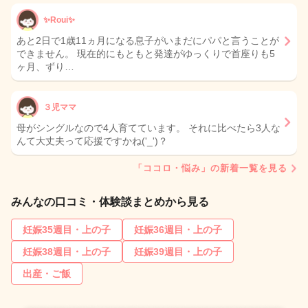
✨Roui✨
あと2日で1歳11ヵ月になる息子がいまだにパパと言うことが
できません。 現在的にもともと発達がゆっくりで首座りも5
ヶ月、ずり…
３児ママ
母がシングルなので4人育てています。 それに比べたら3人な
んて大丈夫って応援ですかね('_')？
「ココロ・悩み」の新着一覧を見る
みんなの口コミ・体験談まとめから見る
妊娠35週目・上の子
妊娠36週目・上の子
妊娠38週目・上の子
妊娠39週目・上の子
出産・ご飯