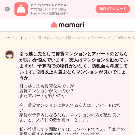
アプリでいつでもアクセス！
無料ダウンロード
ママに嬉しい！アプリ限定
キャンペーンも随時配信中！
女性専用匿名QA
アプリ・情報サ
トップ
住まい
引っ越し先として賃貸マンションとアパートのどちらが良いか悩
イト
引っ越し先として賃貸マンションとアパートのどちら
が良いか悩んでいます。友人はマンションを勧めてい
ますが、予算内での物件が少なく、防犯面も考慮して
います。2階以上を選ぶならマンションが良いでしょ
うか。
引っ越し先も賃貸なんですが、
賃貸マンションが良いのか？
またアパートが良いのか……。
今、賃貸マンションに住んでる友人は、アパートは怖
い。
家賃が予算内になるなら、マンションの方が絶対良い
よ、と。人の目の数が違う、と。。。
私が希望してる間取りでは、アパートでさえ、予算内の
家賃で収まる物件がすごく少ないのですが……