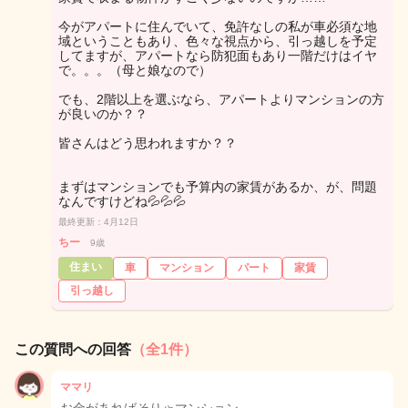
今がアパートに住んでいて、免許なしの私が車必須な地
域ということもあり、色々な視点から、引っ越しを予定
してますが、アパートなら防犯面もあり一階だけはイヤ
で。。。（母と娘なので）
でも、2階以上を選ぶなら、アパートよりマンションの方
が良いのか？？
皆さんはどう思われますか？？
まずはマンションでも予算内の家賃があるか、が、問題
なんですけどね💦💦💦
最終更新：4月12日
ちー
9歳
住まい
車
マンション
パート
家賃
引っ越し
この質問への回答
（全1件）
ママリ