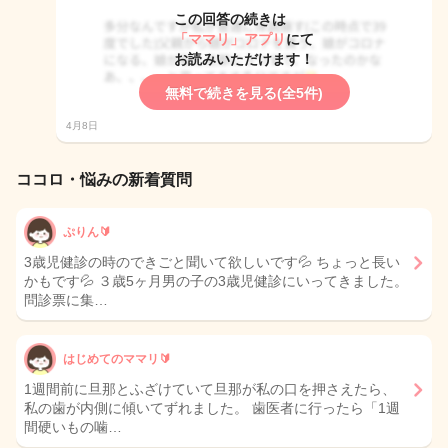
この回答の続きは
「ママリ」アプリ
にて
お読みいただけます！
無料で続きを見る(全5件)
4月8日
ココロ・悩みの新着質問
ぷりん🔰
3歳児健診の時のできごと聞いて欲しいです💦 ちょっと長い
かもです💦 ３歳5ヶ月男の子の3歳児健診にいってきました。
問診票に集…
はじめてのママリ🔰
1週間前に旦那とふざけていて旦那が私の口を押さえたら、
私の歯が内側に傾いてずれました。 歯医者に行ったら「1週
間硬いもの噛…