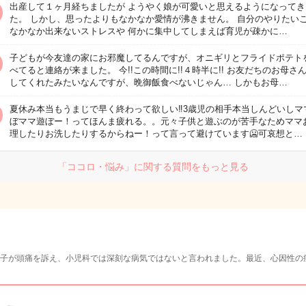
出産して１ヶ月経ちましたが ようやく娘が可愛いと思えるようになってき
た。 しかし、思ったよりもなかなか愛情が沸きません。 自分のやりたい
なかなか出来ないストレスや 何かに集中してしまえば育児が疎かに…
子どもが今友達の家にお邪魔してるんですが、オニギリとフライドポテト
べてると連絡が来ました。 今!!この時間に!!４時半に!! お友だちのお母さ
してくれたみたいなんですが、晩御飯食べないじゃん… しかもお母…
夏休み本当もうまじで早く終わって欲しい‼️3歳児の相手本当しんどいしマ
ぼママ遊ぼー！ってほんま疲れる。。元々子供と遊ぶのが苦手なためママ
理したりお洗したりするからねー！って言って避けています🥶可哀想と…
「ココロ・悩み」に関する質問をもっと見る
子が頭痛を訴え、小児科では深刻な病気ではないと言われました。最近、心因性の