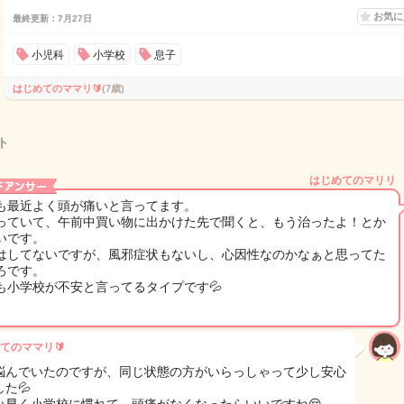
お気
最終更新：7月27日
小児科
小学校
息子
はじめてのママリ🔰
(7歳)
ト
はじめてのマリリ
も最近よく頭が痛いと言ってます。
っていて、午前中買い物に出かけた先で聞くと、もう治ったよ！とか
いです。
はしてないですが、風邪症状もないし、心因性なのかなぁと思ってた
ろです。
も小学校が不安と言ってるタイプです💦
てのママリ🔰
悩んでいたのですが、同じ状態の方がいらっしゃって少し安心
た💦