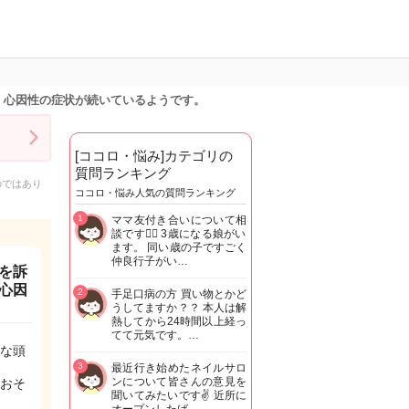
、心因性の症状が続いているようです。
[ココロ・悩み]カテゴリの
質問ランキング
のではあり
ココロ・悩み人気の質問ランキング
1
ママ友付き合いについて相
談です🙇‍♂️ 3歳になる娘がい
ます。 同い歳の子ですごく
仲良行子がい…
を訴
心因
2
手足口病の方 買い物とかど
うしてますか？？ 本人は解
熱してから24時間以上経っ
てて元気です。…
な頭
3
最近行き始めたネイルサロ
ンについて皆さんの意見を
おそ
聞いてみたいです✌️ 近所に