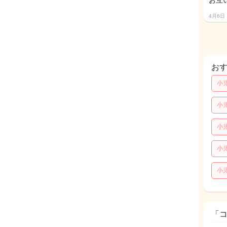
お互
4月6日
お
小
小
小
小
小
「