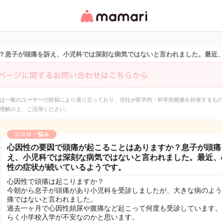
女性専用匿名QAアプ
リ・情報サイト
？息子が頭痛を訴え、小児科では深刻な病気ではないと言われました。最近
は一般のユーザーの投稿により成り立っており、当社が医学的・科学的根拠を担保するも
理解の上、ご活用ください。
ココロ・悩み
心因性の要因で頭痛が起こることはありますか？息子が頭痛
え、小児科では深刻な病気ではないと言われました。最近、
性の症状が続いているようです。
心因性で頭痛は起こりますか？
今朝から息子が頭痛があり小児科を受診しましたが、大きな病のよう
痛ではないと言われました。
過去一ヶ月で心因性頻尿や腹痛など起こって何度も受診しています。
らく小学校入学が不安なのかと思います。