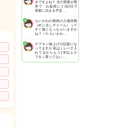
きですよね？ 夫の実家が熊
本で お盆前に２泊3日で
実家に泊まる予定…
4
ちいかわの映画の入場特典
（めじるしチャーム）って
すぐ無くなっちゃいますか
ね？！💦 ちいかわ…
5
ナプキン値上げが話題にな
ってますが 私はミレーナ入
れてるからもう1年以上ナ
プキン買ってない…