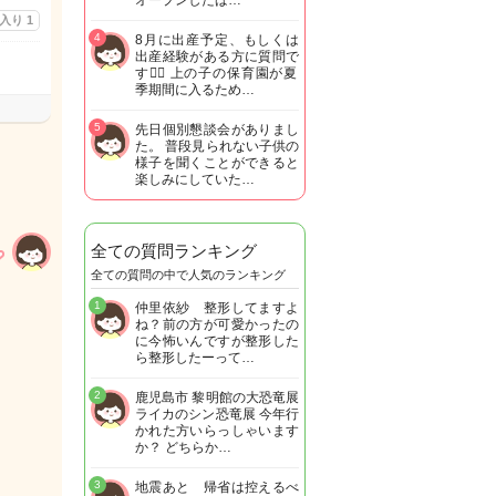
オープンしたば…
に入り
1
4
8月に出産予定、もしくは
出産経験がある方に質問で
す🙋‍♀️ 上の子の保育園が夏
季期間に入るため…
5
先日個別懇談会がありまし
た。 普段見られない子供の
様子を聞くことができると
楽しみにしていた…
全ての質問ランキング
全ての質問の中で人気のランキング
1
仲里依紗 整形してますよ
ね？前の方が可愛かったの
に今怖いんですが整形した
ら整形したーって…
2
鹿児島市 黎明館の大恐竜展
ライカのシン恐竜展 今年行
かれた方いらっしゃいます
か？ どちらか…
3
地震あと 帰省は控えるべ