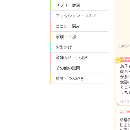
サプリ・健康
ファッション・コスメ
ココロ・悩み
家族・旦那
コメン
お出かけ
産婦人科・小児科
息子
その他の疑問
朝言
が多
雑談・つぶやき
受診
とこ
うち
4月6日
はじめ
結構
しまし