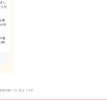
まし
ことが
を食
んが出
マ遊
お料
症状が続いているようです。