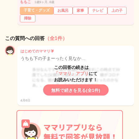
ももこ
1歳9ヶ月, 8歳
子育て・グッズ
お風呂
家事
テレビ
上の子
掃除
この質問への回答
（全1件）
はじめてのママリ🔰
うちも下の子まーったく見なか…
この回答の続きは
「ママリ」アプリ
にて
お読みいただけます！
無料で続きを見る(全1件)
4月6日