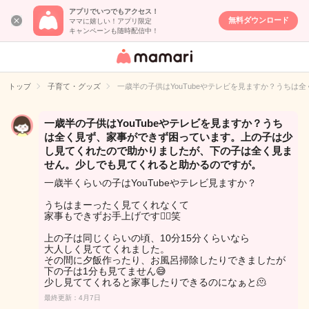
アプリでいつでもアクセス！
無料ダウンロード
ママに嬉しい！アプリ限定
キャンペーンも随時配信中！
女性専用匿名QA
アプリ・情報サ
トップ
子育て・グッズ
一歳半の子供はYouTubeやテレビを見ますか？うち
イト
一歳半の子供はYouTubeやテレビを見ますか？うち
は全く見ず、家事ができず困っています。上の子は少
し見てくれたので助かりましたが、下の子は全く見ま
せん。少しでも見てくれると助かるのですが。
一歳半くらいの子はYouTubeやテレビ見ますか？
うちはまーったく見てくれなくて
家事もできずお手上げです🤷‍♀️笑
上の子は同じくらいの頃、10分15分くらいなら
大人しく見ててくれました。
その間に夕飯作ったり、お風呂掃除したりできましたが
下の子は1分も見てません😅
少し見ててくれると家事したりできるのになぁと🫠
最終更新：4月7日