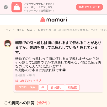
アプリでいつでもアクセス！
無料ダウンロード
ママに嬉しい！アプリ限定
キャンペーンも随時配信中！
女性専用匿名QA
アプリ・情報サ
トップ
ココロ・悩み
転勤での引っ越しは街に慣れるまで疲れることがあります
イト
転勤での引っ越しは街に慣れるまで疲れることがあり
ますか。体調を崩して気疲れしていると感じていま
す。
転勤での引っ越しって街に慣れるまで疲れませんか？😵
引っ越して1週間ですが体調崩して知らない間に気疲れ的
なのしてたんだなと思います！
転勤族の方本当にお疲れ様です😭
最終更新：4月6日
はじめてのママリ🔰
ココロ・悩み
体
引っ越し
転勤族
この質問への回答
（全2件）