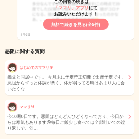
この回答の続きは
「ママリ」アプリ
にて
お読みいただけます！
無料で続きを見る(全5件)
4月6日
悪阻に関する質問
はじめてのママリ🔰
義父と同居中です。 今月末に予定帝王切開で出産予定です。
悪阻からずっと体調が悪く、体が弱ってる時はあまり人に会
いたくな…
ママリ🔰
今10週0日です。悪阻はどんどんひどくなっており、今日か
らは寒気もあります😢毎日ご飯少し食べては全部吐いての繰
り返しで、匂…