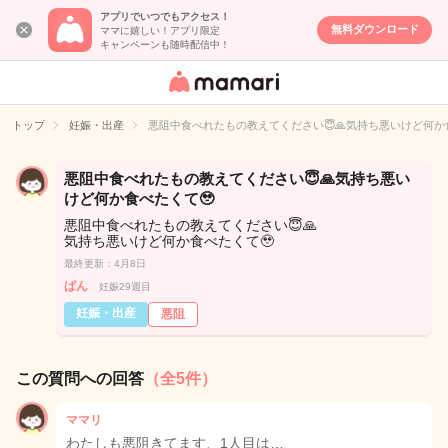
アプリでいつでもアクセス！
無料ダウンロード
ママに嬉しい！アプリ限定
キャンペーンも随時配信中！
女性専用匿名QA
アプリ・情報サ
トップ
妊娠・出産
悪阻中食べれたもの教えてください😇🙏気持ち悪いけど何か
イト
悪阻中食べれたもの教えてください😇🙏気持ち悪い
けど何か食べたくて🥹
悪阻中食べれたもの教えてください😇🙏
気持ち悪いけど何か食べたくて🥹
最終更新：4月8日
ぱん
妊娠29週目
妊娠・出産
悪阻
この質問への回答
（全5件）
ママリ
わたしも悪阻きてます、1人目は…