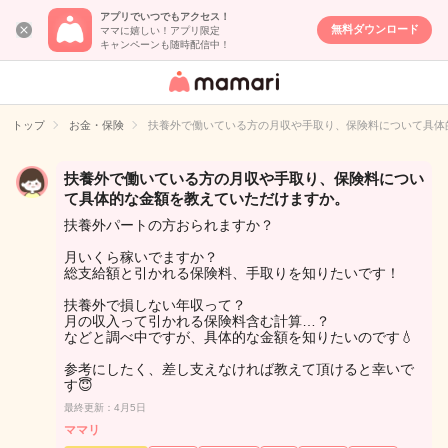
アプリでいつでもアクセス！
無料ダウンロード
ママに嬉しい！アプリ限定
キャンペーンも随時配信中！
女性専用匿名QA
アプリ・情報サ
トップ
お金・保険
扶養外で働いている方の月収や手取り、保険料について具体
イト
扶養外で働いている方の月収や手取り、保険料につい
て具体的な金額を教えていただけますか。
扶養外パートの方おられますか？
月いくら稼いでますか？
総支給額と引かれる保険料、手取りを知りたいです！
扶養外で損しない年収って？
月の収入って引かれる保険料含む計算…？
などと調べ中ですが、具体的な金額を知りたいのです💧
参考にしたく、差し支えなければ教えて頂けると幸いで
す😇
最終更新：4月5日
ママリ