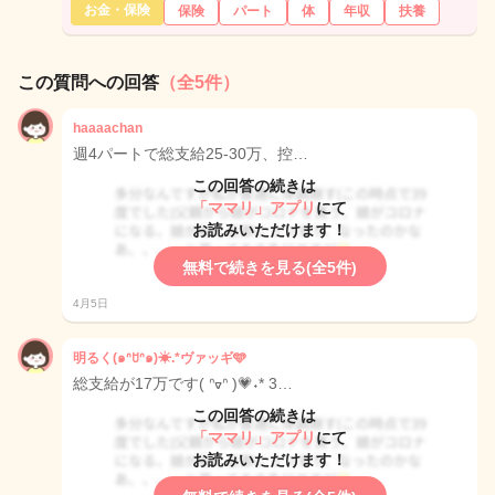
お金・保険
保険
パート
体
年収
扶養
この質問への回答
（全5件）
haaaachan
週4パートで総支給25-30万、控…
この回答の続きは
「ママリ」アプリ
にて
お読みいただけます！
無料で続きを見る(全5件)
4月5日
明るく(๑ᐢꇴᐢ๑)☀.*ヴァッギ‪🩵
総支給が17万です( ᐢᢦᐢ )💗˖* 3…
この回答の続きは
「ママリ」アプリ
にて
お読みいただけます！