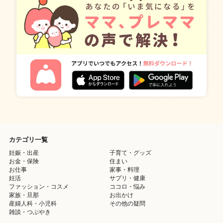
カテゴリ一覧
妊娠・出産
子育て・グッズ
お金・保険
住まい
お仕事
家事・料理
妊活
サプリ・健康
ファッション・コスメ
ココロ・悩み
家族・旦那
お出かけ
産婦人科・小児科
その他の疑問
雑談・つぶやき