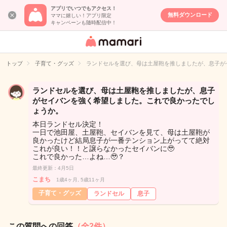
アプリでいつでもアクセス！
無料ダウンロード
ママに嬉しい！アプリ限定
キャンペーンも随時配信中！
女性専用匿名QA
アプリ・情報サ
トップ
子育て・グッズ
ランドセルを選び、母は土屋鞄を推しましたが、息子が
イト
ランドセルを選び、母は土屋鞄を推しましたが、息子
がセイバンを強く希望しました。これで良かったでし
ょうか。
本日ランドセル決定！
一日で池田屋、土屋鞄、セイバンを見て、母は土屋鞄が
良かったけど結局息子が一番テンション上がってて絶対
これが良い！！と譲らなかったセイバンに🥹
これで良かった…よね…🥹？
最終更新：4月5日
こまち
1歳4ヶ月, 5歳11ヶ月
子育て・グッズ
ランドセル
息子
この質問への回答
（全2件）