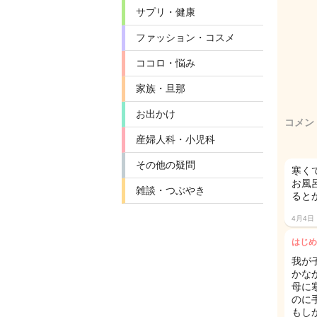
サプリ・健康
ファッション・コスメ
ココロ・悩み
家族・旦那
お出かけ
コメン
産婦人科・小児科
その他の疑問
寒く
お風
雑談・つぶやき
ると
4月4日
はじめ
我が
かな
母に
のに
もし