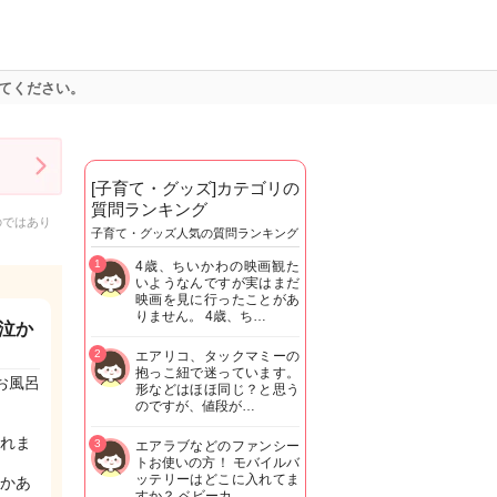
てください。
[子育て・グッズ]カテゴリの
質問ランキング
のではあり
子育て・グッズ人気の質問ランキング
1
4歳、ちいかわの映画観た
いようなんですが実はまだ
映画を見に行ったことがあ
りません。 4歳、ち…
泣か
2
エアリコ、タックマミーの
抱っこ紐で迷っています。
お風呂
形などはほほ同じ？と思う
のですが、値段が…
れま
3
エアラブなどのファンシー
トお使いの方！ モバイルバ
ッテリーはどこに入れてま
かあ
すか？ ベビーカ…