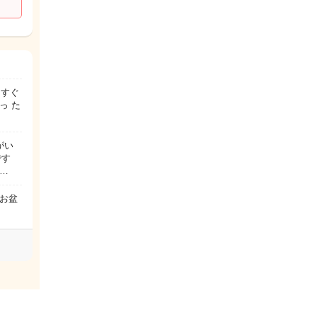
、すぐ
っ た
がい
です
…
お盆