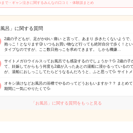
つまで・ギャン泣きに関するみんなの口コミ・体験談まとめ
お風呂」に関する質問
2歳の子どもが、足がかゆい 痛い と言って、あまり 歩きたくないようで
抱っこ！となります🥲 いつもお買い物など行っても絶対自分で歩く！とい
タイプなのですが、ここ数日抱っこを求めてきます。 しかも機嫌…
サイトメガロウイルスってお風呂でも感染するのでしょうか？💦 2歳の子
て、妊娠してからもう何度も2歳が入ったあとの湯船に浸かるっているの
が、湯船におしっこしてたらどうなるんだろうと、ふと思って💦 サイトメ
オキシ漬けなどお風呂の浴槽でやるのってどうおもいますか？？ まとめて
期間に一気にやりたくて💦
「お風呂」に関する質問をもっと見る