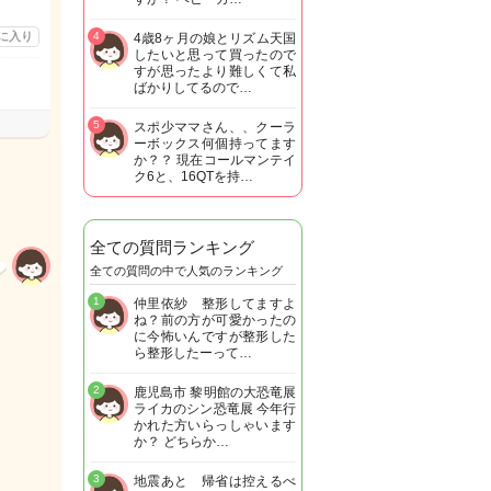
に入り
4
4歳8ヶ月の娘とリズム天国
したいと思って買ったので
すが思ったより難しくて私
ばかりしてるので…
5
スポ少ママさん、、クーラ
ーボックス何個持ってます
か？？ 現在コールマンテイ
ク6と、16QTを持…
全ての質問ランキング
全ての質問の中で人気のランキング
1
仲里依紗 整形してますよ
ね？前の方が可愛かったの
に今怖いんですが整形した
ら整形したーって…
2
鹿児島市 黎明館の大恐竜展
ライカのシン恐竜展 今年行
かれた方いらっしゃいます
か？ どちらか…
3
地震あと 帰省は控えるべ