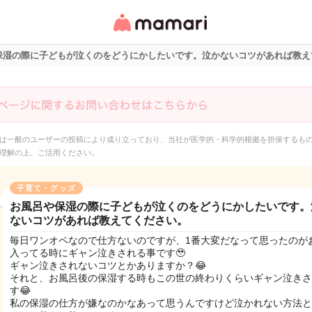
女性専用匿名QAアプ
リ・情報サイト
保湿の際に子どもが泣くのをどうにかしたいです。泣かないコツがあれば教え
は一般のユーザーの投稿により成り立っており、当社が医学的・科学的根拠を担保するも
理解の上、ご活用ください。
子育て・グッズ
お風呂や保湿の際に子どもが泣くのをどうにかしたいです。
ないコツがあれば教えてください。
毎日ワンオペなので仕方ないのですが、1番大変だなって思ったのが
入ってる時にギャン泣きされる事です🥹
ギャン泣きされないコツとかありますか？😂
それと、お風呂後の保湿する時もこの世の終わりくらいギャン泣きさ
す😂
私の保湿の仕方が嫌なのかなあって思うんですけど泣かれない方法と