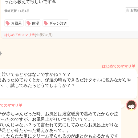
ったら教えて欲しいです🙏
お気
最終更新：4月4日
お風呂
保湿
ギャン泣き
はじめてのママリ🌸
(生後7ヶ月)
ト
はじめてのママリ🔰
て泣いてるとかはないですかね？？？
呂あっためておくとか、保湿の時もできるだけタオルに包みながらや
か、、試してみたらどうでしょうか？？
てのママリ🔰
子が赤ちゃんだった時、お風呂は浴室暖房で温めてたからか泣
かったのですが、お風呂上がりいつも泣いてて。。
寒いんじゃない？って言われて気にしてみたらお風呂上がりな
手足とか冷たかった覚えがあって。。！
かしたらただ単にクリーム塗られるのが嫌とかもあるかもです