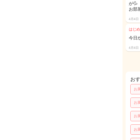
が💦
お部
4月4日
はじめ
今日
4月4日
お
お
お
お
お