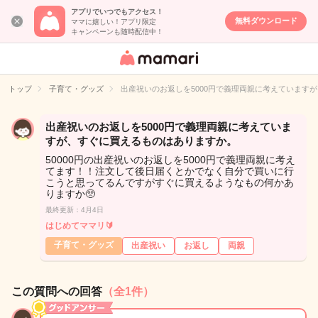
アプリでいつでもアクセス！
無料ダウンロード
ママに嬉しい！アプリ限定
キャンペーンも随時配信中！
女性専用匿名QA
アプリ・情報サ
トップ
子育て・グッズ
出産祝いのお返しを5000円で義理両親に考えています
イト
出産祝いのお返しを5000円で義理両親に考えていま
すが、すぐに買えるものはありますか。
50000円の出産祝いのお返しを5000円で義理両親に考え
てます！！注文して後日届くとかでなく自分で買いに行
こうと思ってるんですがすぐに買えるようなもの何かあ
りますか🥺
最終更新：4月4日
はじめてママリ🔰
子育て・グッズ
出産祝い
お返し
両親
この質問への回答
（全1件）