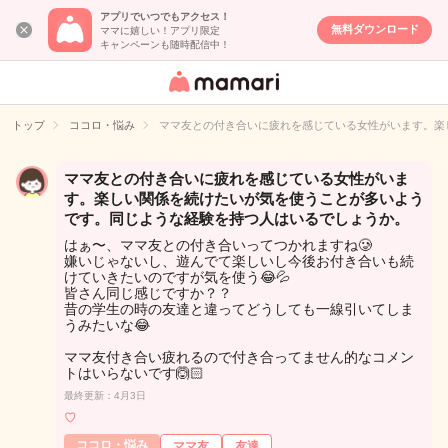
アプリでいつでもアクセス！
無料ダウンロード
ママに嬉しい！アプリ限定
キャンペーンも随時配信中！
女性専用匿名QA
アプリ・情報サ
トップ
ココロ・悩み
ママ友との付き合いに疲れを感じている女性がいます。楽
イト
ママ友との付き合いに疲れを感じている女性がいま
す。楽しい関係を続けたいが気を使うことが多いよう
です。同じような経験を持つ人はいるでしょうか。
はぁ〜、ママ友との付き合いってつかれますね🥲︎
嫌いじゃないし、遊んでて楽しいし今後お付き合いも続
けていきたいのですが気を使う😂💦
皆さん同じ感じですか？？
昔の学生の時の友達と違ってどうしても一線引いてしま
うみたいな😂
ママ友付き合い疲れるので付き合ってません的なコメン
トはいらないです🙆🏻
最終更新：4月3日
♡
ココロ・悩み
ママ友
友達