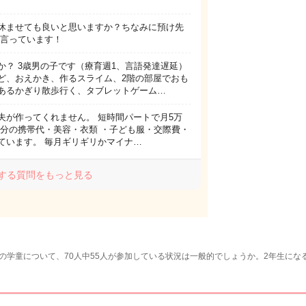
休ませても良いと思いますか？ちなみに預け先
は言っています！
か？ 3歳男の子です（療育週1、言語発達遅延）
ど、おえかき、作るスライム、2階の部屋でおも
あるかぎり散歩行く、タブレットゲーム…
夫が作ってくれません。 短時間パートで月5万
自分の携帯代・美容・衣類 ・子ども服・交際費・
ています。 毎月ギリギリかマイナ…
する質問をもっと見る
の学童について、70人中55人が参加している状況は一般的でしょうか。2年生に