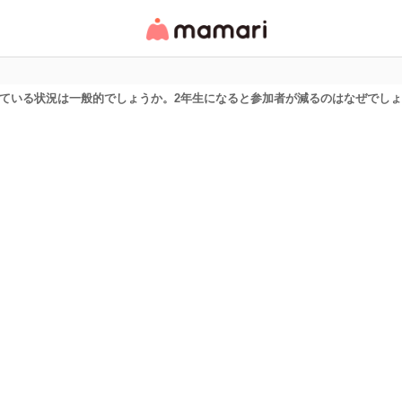
女性専用匿名QAアプ
リ・情報サイト
している状況は一般的でしょうか。2年生になると参加者が減るのはなぜでし