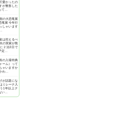
可愛かったの
すが整形した
って…
明館の大恐竜展
恐竜展 今年行
っしゃいます
…
省は控えるべ
 夫の実家が熊
に２泊3日で
予定…
画の入場特典
ャーム）って
ちゃいますか
いかわ…
げが話題にな
私はミレーナ入
う1年以上ナ
ない…