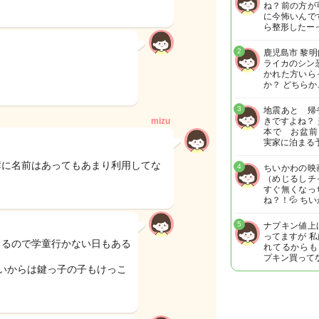
ね？前の方が
に今怖いんで
ら整形したー
2
鹿児島市 黎
ライカのシン
かれた方いら
か？ どちらか
3
地震あと 帰
mizu
きですよね？
本で お盆前
実家に泊まる
簿に名前はあってもあまり利用してな
4
ちいかわの映
（めじるしチ
すぐ無くなっ
ね？！💦 ち
5
ナプキン値上
ってますが 
きるので学童行かない日もある
れてるからも
プキン買って
いからは鍵っ子の子もけっこ