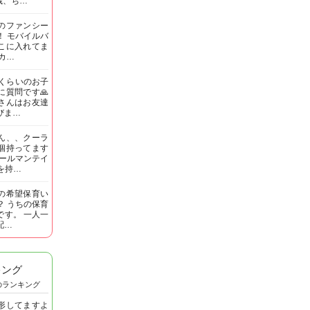
歳、ち…
のファンシー
！ モバイルバ
こに入れてま
カ…
生くらいのお子
に質問です🙏
さんはお友達
びま…
ん、、クーラ
個持ってます
コールマンテイ
Tを持…
の希望保育い
？ うちの保育
らです。 一人一
配…
キング
のランキング
形してますよ