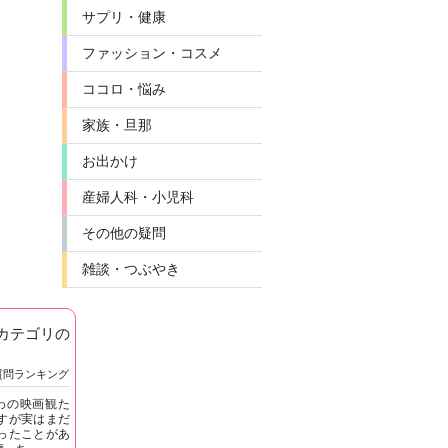
サプリ・健康
ファッション・コスメ
ココロ・悩み
家族・旦那
お出かけ
産婦人科・小児科
その他の疑問
雑談・つぶやき
]カテゴリの
質問ランキング
わの映画観た
すが実はまだ
ったことがあ