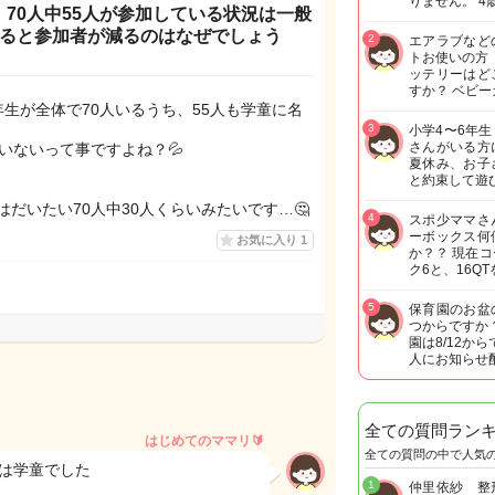
りません。 4
70人中55人が参加している状況は一般
なると参加者が減るのはなぜでしょう
2
エアラブなど
トお使いの方
ッテリーはど
すか？ ベビー
生が全体で70人いるうち、55人も学童に名
3
小学4〜6年
さんがいる方
いないって事ですよね？💦
夏休み、お子
と約束して遊
だいたい70人中30人くらいみたいです…🤔
4
スポ少ママさ
ーボックス何
お気に入り
1
か？？ 現在
ク6と、16Q
5
保育園のお盆
つからですか
園は8/12か
人にお知らせ
全ての質問ラン
はじめてのママリ🔰
全ての質問の中で人気
2は学童でした
1
仲里依紗 整