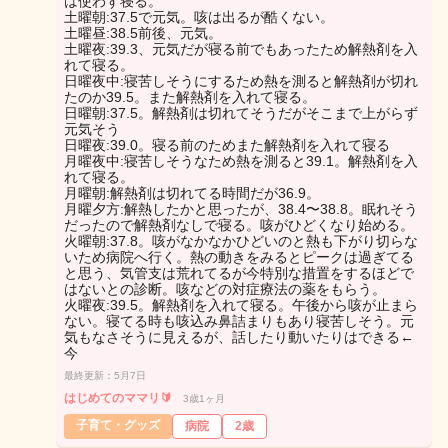
は使わず寝る。
土曜朝:37.5で元気。咳は出るが酷くない。
土曜昼:38.5前後、元気。
土曜夜:39.3、元気だが寝る前でもあったため解熱剤を入
れて寝る。
日曜夜中:寝苦しそうにするため熱を測ると解熱剤が切れ
たのか39.5。また解熱剤を入れて寝る。
日曜朝:37.5。解熱剤は切れてそうだがそこまで上がらず
元気そう
日曜夜:39.0。寝る前のためまた解熱剤を入れて寝る
月曜夜中:寝苦しそうなため熱を測ると39.1。解熱剤を入
れて寝る。
月曜朝:解熱剤は切れてる時間だが36.9。
月曜夕方:解熱したかと思ったが、38.4〜38.8。眠れそう
だったので解熱剤なしで寝る。咳がひどくなり始める。
火曜朝:37.8。咳がなかなかひどいのと熱も下がり切らな
いため病院へ行く。熱の動きをみるとピークは過ぎてる
と思う、気管支は荒れてるが今特別な措置をするほどで
はないとの診断。咳などの対症療法の薬をもらう。
火曜夜:39.5。解熱剤を入れて寝る。午後から咳が止まら
ない。寝てる時も咳込み鼻詰まりもあり寝苦しそう。元
気もなさそうに見えるが、話したり動いたりはできる←
今
最終更新：5月7日
はじめてのママリ🔰
3歳1ヶ月
子育て・グッズ
病院
2歳