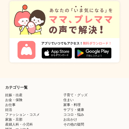
カテゴリ一覧
妊娠・出産
子育て・グッズ
お金・保険
住まい
お仕事
家事・料理
妊活
サプリ・健康
ファッション・コスメ
ココロ・悩み
家族・旦那
お出かけ
産婦人科・小児科
その他の疑問