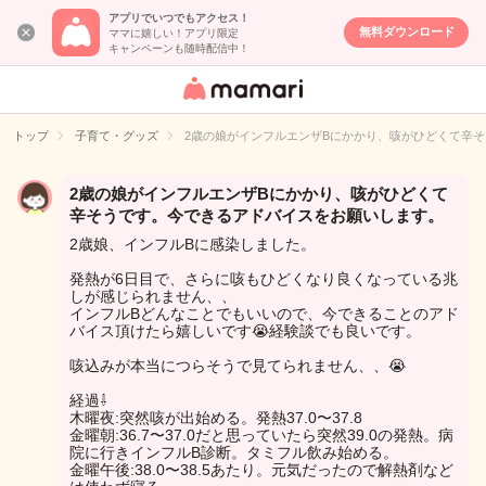
アプリでいつでもアクセス！
無料ダウンロード
ママに嬉しい！アプリ限定
キャンペーンも随時配信中！
女性専用匿名QA
アプリ・情報サ
トップ
子育て・グッズ
2歳の娘がインフルエンザBにかかり、咳がひどくて辛
イト
2歳の娘がインフルエンザBにかかり、咳がひどくて
辛そうです。今できるアドバイスをお願いします。
2歳娘、インフルBに感染しました。
発熱が6日目で、さらに咳もひどくなり良くなっている兆
しが感じられません、、
インフルBどんなことでもいいので、今できることのアド
バイス頂けたら嬉しいです😭経験談でも良いです。
咳込みが本当につらそうで見てられません、、😭
経過⇩
木曜夜:突然咳が出始める。発熱37.0〜37.8
金曜朝:36.7〜37.0だと思っていたら突然39.0の発熱。病
院に行きインフルB診断。タミフル飲み始める。
金曜午後:38.0〜38.5あたり。元気だったので解熱剤など