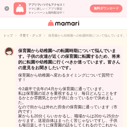
アプリでいつでもアクセス！
無料ダウンロード
ママに嬉しい！アプリ限定
キャンペーンも随時配信中！
女性専用匿名QA
アプリ・情報サ
トップ
子育て・グッズ
保育園から幼稚園への転園時期について悩んでいます。
イト
保育園から幼稚園への転園時期について悩んでいま
す。子供の友達が近くの保育園に転園するため、将来
的に転園や幼稚園に行くべきか迷っています。皆さん
の意見をお聞きしたいです。
保育園から幼稚園へ変わるタイミングについて質問で
す！
今2歳半で去年の4月から保育園に通っています。
私は保育園の近さを重視するより、毎日どんなことをす
るかとか雰囲気とかが子供に合っているかで決めまし
た。
なので街からは外れた田舎の保育園に通っています（市
内です）
家からも20分くらいかかるし、職場からは20から25分か
かります。送迎自体はまったく苦じゃないですし、子供
も毎日楽しそうに保育園の話をしてくれるのでこれから