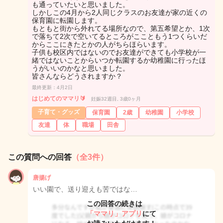
も通っていたいと思いました。
しかしこの4月から2人同じクラスのお友達が家の近くの
保育園に転園します。
もともと街から外れてる場所なので、第五希望とか、1次
で落ちて2次で空いてるところがここともう1つくらいだ
からここにきたとかの人がちらほらいます。
子供も校区内ではないのでお友達ができても小学校が一
緒ではないことからいつか転園するか幼稚園に行ったほ
うがいいのかなと思いました。
皆さんならどうされますか？
最終更新：4月2日
はじめてのママリ🔰
妊娠32週目, 3歳0ヶ月
子育て・グッズ
保育園
2歳
幼稚園
小学校
友達
体
職場
田舎
この質問への回答
（全3件）
唐揚げ
いい園で、送り迎えも苦ではな…
この回答の続きは
「ママリ」アプリ
にて