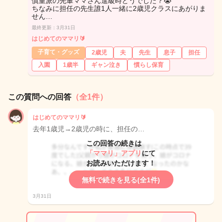
慎重派の先輩ママさん進級時どうでした？😭
ちなみに担任の先生誰1人一緒に2歳児クラスにあがりま
せん…
最終更新：3月31日
はじめてのママリ🔰
子育て・グッズ
2歳児
夫
先生
息子
担任
入園
1歳半
ギャン泣き
慣らし保育
この質問への回答
（全1件）
はじめてのママリ🔰
去年1歳児→2歳児の時に、担任の…
この回答の続きは
「ママリ」アプリ
にて
お読みいただけます！
無料で続きを見る(全1件)
3月31日