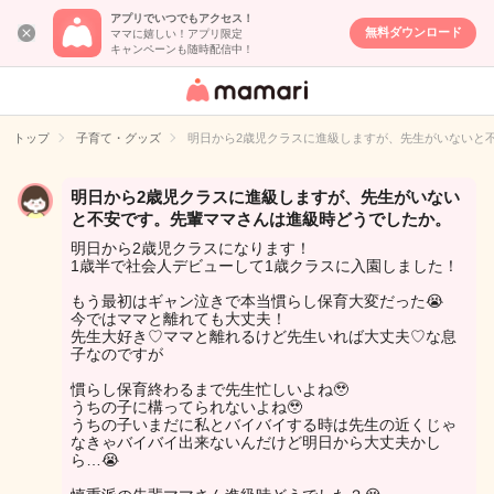
アプリでいつでもアクセス！
無料ダウンロード
ママに嬉しい！アプリ限定
キャンペーンも随時配信中！
女性専用匿名QA
アプリ・情報サ
トップ
子育て・グッズ
明日から2歳児クラスに進級しますが、先生がいないと
イト
明日から2歳児クラスに進級しますが、先生がいない
と不安です。先輩ママさんは進級時どうでしたか。
明日から2歳児クラスになります！
1歳半で社会人デビューして1歳クラスに入園しました！
もう最初はギャン泣きで本当慣らし保育大変だった😭
今ではママと離れても大丈夫！
先生大好き♡ママと離れるけど先生いれば大丈夫♡な息
子なのですが
慣らし保育終わるまで先生忙しいよね🥹
うちの子に構ってられないよね🥹
うちの子いまだに私とバイバイする時は先生の近くじゃ
なきゃバイバイ出来ないんだけど明日から大丈夫かし
ら…😭